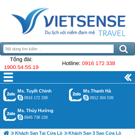
Tổng đài:
Hotline:
0916 172 338
1900.54.55.19
Ms. Tuyết Chinh
Ms.Thanh Hà
0916 172 338
0912 304 539
Ms. Thúy Hường
0945 738 228
Khách Sạn Tại Cửa Lò
Khách Sạn 3 Sao Cửa Lò