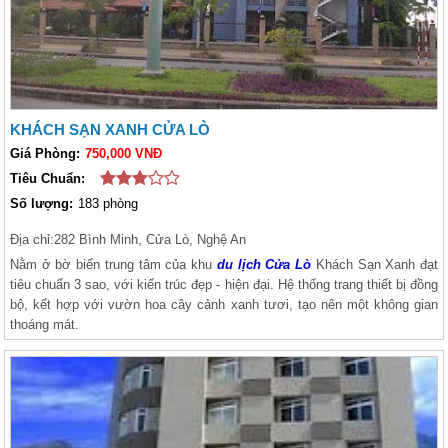
KHÁCH SẠN XANH CỬA LÒ
Giá Phòng:
750,000 VNĐ
Tiêu Chuẩn:
Số lượng:
183 phòng
Địa chỉ:
282 Bình Minh, Cửa Lò, Nghệ An
Nằm ở bờ biển trung tâm của khu
du lịch Cửa Lò
Khách Sạn Xanh đạt
tiêu chuẩn 3 sao, với kiến trúc đẹp - hiện đại. Hệ thống trang thiết bị đồng
bộ, kết hợp với vườn hoa cây cảnh xanh tươi, tạo nên một không gian
thoáng mát.