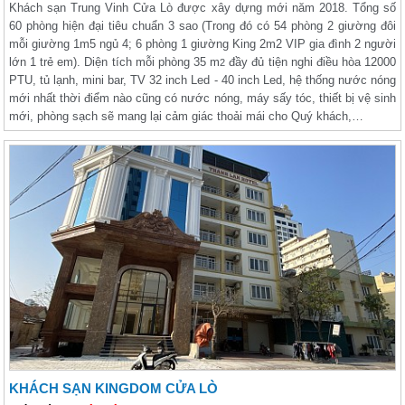
Khách sạn Trung Vinh Cửa Lò được xây dựng mới năm 2018. Tổng số
60 phòng hiện đại tiêu chuẩn 3 sao (Trong đó có 54 phòng 2 giường đôi
mỗi giường 1m5 ngủ 4; 6 phòng 1 giường King 2m2 VIP gia đình 2 người
lớn 1 trẻ em). Diện tích mỗi phòng 35 m
đầy đủ tiện nghi điều hòa 12000
2
PTU, tủ lạnh, mini bar, TV 32 inch Led - 40 inch Led, hệ thống nước nóng
mới nhất thời điểm nào cũng có nước nóng, máy sấy tóc, thiết bị vệ sinh
mới, phòng sạch sẽ mang lại cảm giác thoải mái cho Quý khách,…
KHÁCH SẠN KINGDOM CỬA LÒ