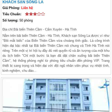
KHÁCH SẠN SÔNG LA
Giá Phòng:
Liên hệ
Tiêu Chuẩn:
Số lượng:
50 phòng
Địa chỉ:
Bãi biển Thiên Cầm - Cẩm Xuyên - Hà Tĩnh
Nằm trên bãi biển Thiên Cầm - Hà Tĩnh, Khách sạn Sông La được ví như
"Đôi mắt biếc" của Biển Thiên Cầm vừa choàng tỉnh giấc. Là công trình
hiện đại bậc nhất tại Bãi biển Thiên Cầm nói chung và Tỉnh Hà Tĩnh nói
riêng. Trên một vị trí hội tụ đầy đủ nét quyến rũ và ấn tượng của một khu
du lịch biển "Chỉ một bước là bạn đã đặt chân xuống bãi biển Thiên
Cầm", hệ thống phòng nghỉ từ phòng tiêu chuẩn đến phòng VIP. Trang
thiết bị sang trọng và hiện đại với đội ngũ nhân viên phục vụ nhiệt tình,
kinh nghiệm, chu đáo...