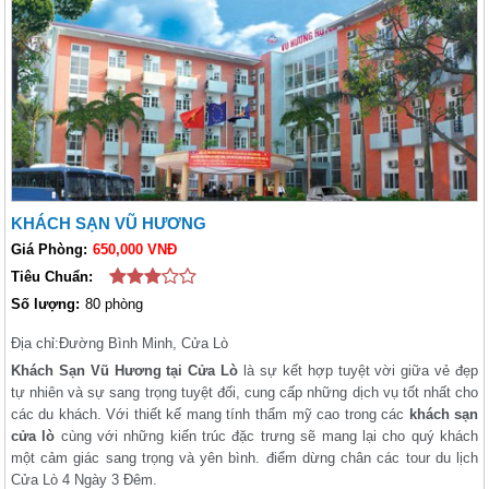
KHÁCH SẠN VŨ HƯƠNG
Giá Phòng:
650,000 VNĐ
Tiêu Chuẩn:
Số lượng:
80 phòng
Địa chỉ:
Đường Bình Minh, Cửa Lò
Khách Sạn Vũ Hương tại Cửa Lò
là sự kết hợp tuyệt vời giữa vẻ đẹp
tự nhiên và sự sang trọng tuyệt đối, cung cấp những dịch vụ tốt nhất cho
các du khách. Với thiết kế mang tính thẩm mỹ cao trong các
khách sạn
cửa lò
cùng với những kiến trúc đặc trưng sẽ mang lại cho quý khách
một cảm giác sang trọng và yên bình. điểm dừng chân các tour du lịch
Cửa Lò 4 Ngày 3 Đêm.