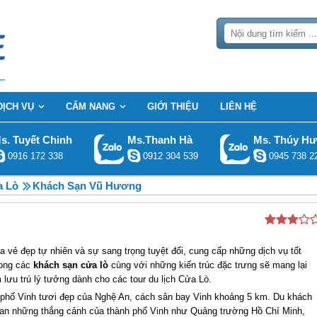
DỊCH VỤ
CẨM NANG
GIỚI THIỆU
LIÊN HỆ
s. Tuyết Chinh
Ms.Thanh Hà
Ms. Thúy H
0916 172 338
0912 304 539
0945 738 2
a Lò
Khách Sạn Vũ Hương
a vẻ đẹp tự nhiên và sự sang trọng tuyệt đối, cung cấp những dịch vụ tốt
rong các
khách sạn cửa lò
cùng với những kiến trúc đặc trưng sẽ mang lại
lưu trú lý tưởng dành cho các tour du lịch Cửa Lò.
phố Vinh tươi đẹp của Nghệ An, cách sân bay Vinh khoảng 5 km. Du khách
quan những thắng cảnh của thành phố Vinh như Quảng trường Hồ Chí Minh,