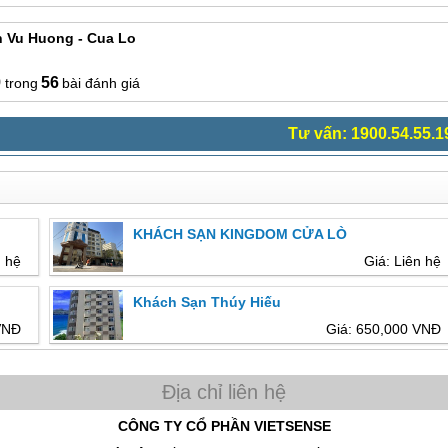
 Vu Huong - Cua Lo
9
56
bài đánh giá
Tư vấn: 1900.54.55.1
KHÁCH SẠN KINGDOM CỬA LÒ
n hệ
Giá: Liên hệ
Khách Sạn Thúy Hiếu
VNĐ
Giá: 650,000 VNĐ
CÔNG TY CỔ PHẦN VIETSENSE