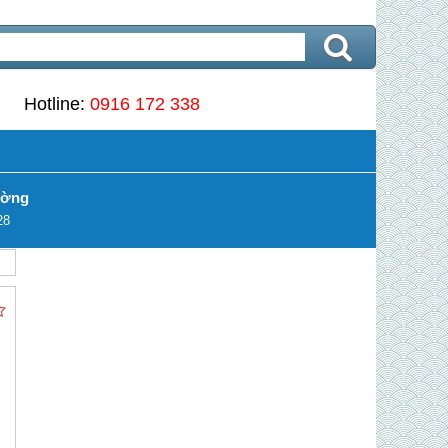
Hotline:
0916 172 338
ường
28