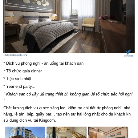
* Dịch vụ phòng nghỉ - ăn uống tại khách sạn
* Tổ chức gala dinner
* Tiệc sinh nhật
* Year end party...
" Khách s
ạ
n có đ
ầy đủ trang thiết bị, kh
ông gian đ
ể tổ chức
ti
ệ
c
hội nghị
"
Chất lượng dịch vụ được sàng lọc, kiểm tra chi tiết từ phòng nghỉ, nhà
hàng, lễ tân, bếp, quầy bar… tạo nên sự hài lòng nhất cho du khách khi
sử dụng dịch vụ tại Kingdom.