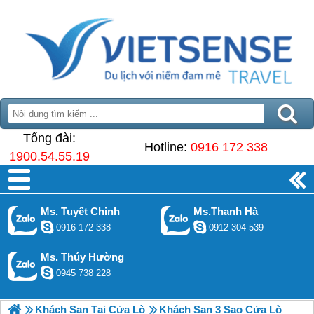
Tổng đài:
Hotline:
0916 172 338
1900.54.55.19
Ms. Tuyết Chinh
Ms.Thanh Hà
0916 172 338
0912 304 539
Ms. Thúy Hường
0945 738 228
Khách Sạn Tại Cửa Lò
Khách Sạn 3 Sao Cửa Lò