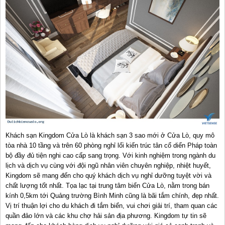
Khách sạn Kingdom Cửa Lò là khách sạn 3 sao mới ở Cửa Lò, quy mô
tòa nhà 10 tầng và trên 60 phòng nghỉ lối kiến trúc tân cổ diển Pháp toàn
bộ đầy đủ tiện nghi cao cấp sang trọng. Với kinh nghiệm trong ngành du
lịch và dịch vụ cùng với đội ngũ nhân viên chuyên nghiệp, nhiệt huyết,
Kingdom sẽ mang đến cho quý khách dịch vụ nghỉ dưỡng tuyệt vời và
chất lượng tốt nhất.
Tọa lạc tại trung tâm biển Cửa Lò, nằm trong bán
kính 0,5km tới Quảng trường Bình Minh cũng là bãi tắm chính, đẹp nhất.
Vị trí thuận lợi cho du khách đi tắm biển, vui chơi giải trí, tham quan các
quần đảo lớn và các khu chợ hải sản địa phương.
Kingdom tự tin sẽ