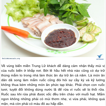
Về vùng biển miền Trung Lữ khách dễ dàng cảm nhận thấy mùi vị
của ruốc biển ở khắp nơi. Bởi lẽ hầu hết nhà nào cũng có dự trữ
thùng mắm to trong nhà làm thức ăn dự trữ ăn cả năm. Là món ăn
dân dã song làm mắm ruốc cũng đòi hỏi sự cầy kỳ và kỹ lướng
không thua kém những món ăn phức tạp khác. Phải chọn con ruốc
tươi, tuyệt đối không dùng nước lã để rửa vì ruốc sẽ bị thối rữa.
Ruốc sau khi rửa phải được xốc đều trên chảo với muối hạt. Mắm
ngon không những phải có mùi thơm nhẹ, vị vừa phải, không quá
mặn, mà còn phải có màu đỏ au hấp dẫn.