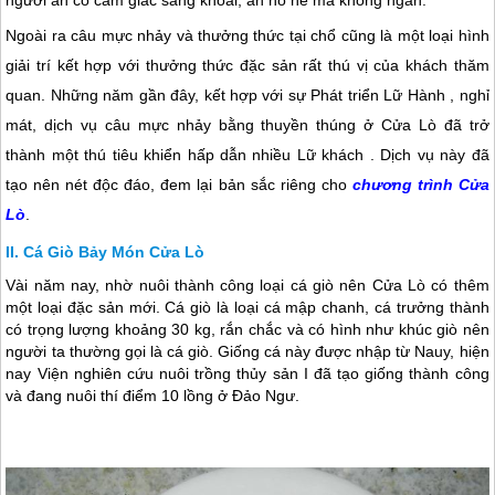
người ăn có cảm giác sảng khoái, ăn no nê mà không ngán.
Ngoài ra câu mực nhảy và thưởng thức tại chổ cũng là một loại hình
giải trí kết hợp với thưởng thức đặc sản rất thú vị của khách thăm
quan. Những năm gần đây, kết hợp với sự Phát triển Lữ Hành , nghỉ
mát, dịch vụ câu mực nhảy bằng thuyền thúng ở
Cửa Lò
đã trở
thành một thú tiêu khiển hấp dẫn nhiều Lữ khách . Dịch vụ này đã
tạo nên nét độc đáo, đem lại bản sắc riêng cho
chương trình
Cửa
Lò
.
Cá Giò Bảy Món Cửa Lò
Vài năm nay, nhờ nuôi thành công loại cá giò nên
Cửa Lò
có thêm
một loại đặc sản mới. Cá giò là loại cá mập chanh, cá trưởng thành
có trọng lượng khoảng 30 kg, rắn chắc và có hình như khúc giò nên
người ta thường gọi là cá giò. Giống cá này được nhập từ Nauy, hiện
nay Viện nghiên cứu nuôi trồng thủy sản I đã tạo giống thành công
và đang nuôi thí điểm 10 lồng ở Đảo Ngư.