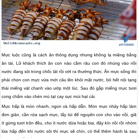
Mực luộc cũng là cách ăn thông dụng nhưng không lạ miệng bằng
ăn tái, Lữ khách thích ăn con nào cầm râu con đó nhúng vào nồi
nước đang sôi trong chốc lát rồi vớt ra thưởng thức. Ăn mực sống thì
phải chọn con mực vừa mới câu lên khỏi mặt nước, bỏ hết nội tạng
thái miếng vát chanh vào ướp một lúc. Sau đó gắp miếng mực tươi
cong chấm vào chén mù tạt cay sực mùi hạt cải.
Mực hấp là món nhanh, ngon và hấp dẫn. Món mực nhảy hấp làm
đơn giản, cần rửa sạch mực, lấy túi để nguyên con cho vào nồi, giã
ít gừng tươi trộn đều, cho ít nước dừa hoặc bia, đậy kín nồi rồi nhóm
lửa hấp đến khi nước sôi thì mực sẽ chín, có thể thêm hành lá sau