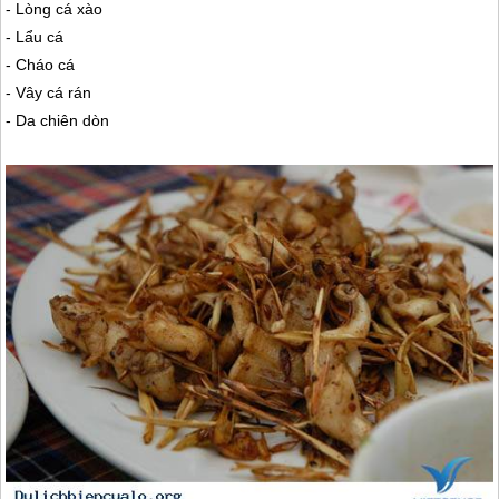
- Lòng cá xào
- Lẩu cá
- Cháo cá
- Vây cá rán
- Da chiên dòn