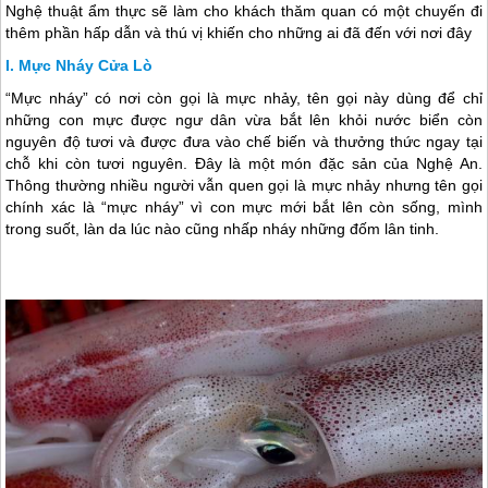
Nghệ thuật ẩm thực sẽ làm cho khách thăm quan có một chuyến đi
thêm phần hấp dẫn và thú vị khiến cho những ai đã đến với nơi đây
Mực Nháy Cửa Lò
“Mực nháy” có nơi còn gọi là mực nhảy, tên gọi này dùng để chỉ
những con mực được ngư dân vừa bắt lên khỏi nước biển còn
nguyên độ tươi và được đưa vào chế biến và thưởng thức ngay tại
chỗ khi còn tươi nguyên. Đây là một món đặc sản của Nghệ An.
Thông thường nhiều người vẫn quen gọi là mực nhảy nhưng tên gọi
chính xác là “mực nháy” vì con mực mới bắt lên còn sống, mình
trong suốt, làn da lúc nào cũng nhấp nháy những đốm lân tinh.