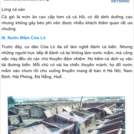
Lòng cá xào
Cá giò là món ăn cao cấp hơn cả cá hồi, có độ dinh dưỡng cao
nhưng không gây béo phì nên được nhiều khách thăm quan rất ưa
chuộng.
Nước Mắm Cửa Lò
Trước đây, cư dân
Cửa Lò
đa số làm nghề đánh cá biển. Nhưng
những người trực tiếp đi đánh cá lại không làm nước mắm, mà công
việc này đều do các chủ thuyền đảm nhiệm. Họ kiêm cả dịch vụ vận
tải đường biển. Mỗi chủ có vài ba chiếc thuyền mành, họ đổ nước
mắm vào chum rồi cho xuống thuyền mang đi bán ở Hà Nội, Nam
Định, Hải Phòng, Đà Nẵng, Huế…