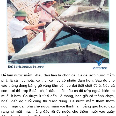
Để làm nước mắm, khâu đầu tiên là chọn cá. Cá để ướp nước mắm
phải là cá nục hoặc cá thu, cá nục có nhiều đạm hơn. Sau đó cho
vào thùng đóng bằng gỗ vàng tâm có nẹp đai thật chặt để ủ. Nếu cá
còn tươi thì ướp 5 đấu cá, 1 đấu muối, nếu cá đã ướp ngoài biển thì
muối ít hơn. Cá được ủ từ 9 đến 12 tháng, bao giờ cá thành chợp,
ngấu đến độ cuối cùng thì được dùng. Để nước mắm thêm thơm
ngon, ngư dân pha chế nước mắm với thính làm bằng gạo hoặc đậu
rang và mật mía, thắng đặc rồi đổ nước cho thêm muối vào quấy