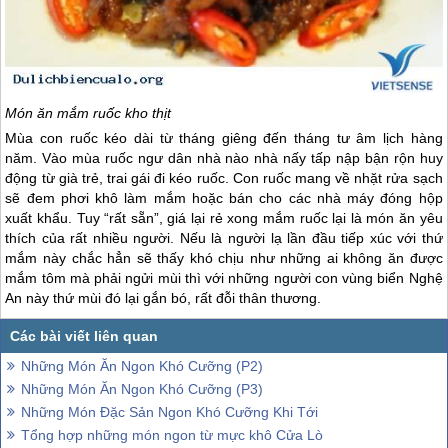
Món ăn mắm ruốc kho thịt
Mùa con ruốc kéo dài từ tháng giêng đến tháng tư âm lịch hàng
năm. Vào mùa ruốc ngư dân nhà nào nhà nấy tấp nập bận rộn huy
động từ già trẻ, trai gái đi kéo ruốc. Con ruốc mang về nhặt rửa sạch
sẽ đem phơi khô làm mắm hoặc bán cho các nhà máy đóng hộp
xuất khẩu. Tuy “rất sẵn”, giá lại rẻ xong mắm ruốc lại là món ăn yêu
thích của rất nhiều người. Nếu là người lạ lần đầu tiếp xúc với thứ
mắm này chắc hẳn sẽ thấy khó chịu như những ai không ăn được
mắm tôm mà phải ngửi mùi thì với những người con vùng biển Nghệ
An này thứ mùi đó lại gắn bó, rất đỗi thân thương.
Những Món Ăn Ngon Khó Cưỡng (P2)
Những Món Ăn Ngon Khó Cưỡng (P3)
Những Món Đặc Sản Ngon Khó Cưỡng Khi Tới
Tổng hợp những món ngon từ mực khô Cửa Lò