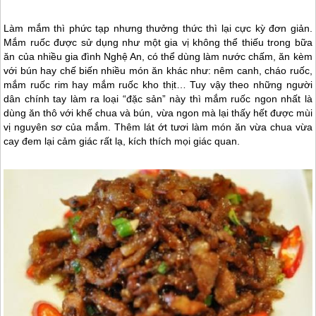
Làm mắm thì phức tạp nhưng thưởng thức thì lại cực kỳ đơn giản.
Mắm ruốc được sử dụng như một gia vị không thể thiếu trong bữa
ăn của nhiều gia đình Nghệ An, có thể dùng làm nước chấm, ăn kèm
với bún hay chế biến nhiều món ăn khác như: nêm canh, cháo ruốc,
mắm ruốc rim hay mắm ruốc kho thịt… Tuy vậy theo những người
dân chính tay làm ra loại “đặc sản” này thì mắm ruốc ngon nhất là
dùng ăn thô với khế chua và bún, vừa ngon mà lại thấy hết được mùi
vị nguyên sơ của mắm. Thêm lát ớt tươi làm món ăn vừa chua vừa
cay đem lại cảm giác rất lạ, kích thích mọi giác quan.