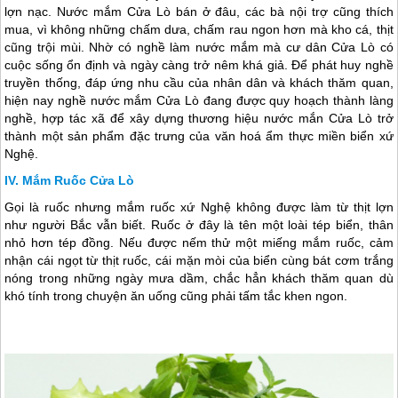
lợn nạc. Nước mắm
Cửa Lò
bán ở đâu, các bà nội trợ cũng thích
mua, vì không những chấm dưa, chấm rau ngon hơn mà kho cá, thịt
cũng trội mùi. Nhờ có nghề làm nước mắm mà cư dân
Cửa Lò
có
cuộc sống ổn định và ngày càng trở nêm khá giả. Để phát huy nghề
truyền thống, đáp ứng nhu cầu của nhân dân và khách thăm quan,
hiện nay nghề nước mắm
Cửa Lò
đang được quy hoạch thành làng
nghề, hợp tác xã để xây dựng thương hiệu nước mắn
Cửa Lò
trở
thành một sản phẩm đặc trưng của văn hoá ẩm thực miền biển xứ
Nghệ.
Mắm Ruốc Cửa Lò
Gọi là ruốc nhưng mắm ruốc xứ Nghệ không được làm từ thịt lợn
như người Bắc vẫn biết. Ruốc ở đây là tên một loài tép biển, thân
nhỏ hơn tép đồng. Nếu được nếm thử một miếng mắm ruốc, cảm
nhận cái ngọt từ thịt ruốc, cái mặn mòi của biển cùng bát cơm trắng
nóng trong những ngày mưa dầm, chắc hẳn khách thăm quan dù
khó tính trong chuyện ăn uống cũng phải tấm tắc khen ngon.