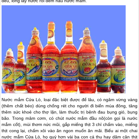
đều, lóng lấy nước rồi đem nấu nước mắm.
Nước mắm
Cửa Lò
, loại đặc biệt được để lâu, có ngâm vừng vàng
(thêm chất béo) dùng chống rét cho người đi biển mùa đông, tăng
thêm sức khoẻ cho thợ lặn, làm thuốc trị bệnh đau bụng gió, bụng
bão. Trong mâm cơm, có chút nước mắm đầu nõ(còn gọi là nước
mắm cốt), mùi thơm nức mũi, gắp miếng thịt 3 chỉ chấm vào, miếng
thịt cong lại, chấm xôi vào ăn ngon muốn ăn mãi. Biếu ai một chai
nước mắm
Cửa Lò
, họ quý hơn vài ba con cá thu hay dăm cân thịt