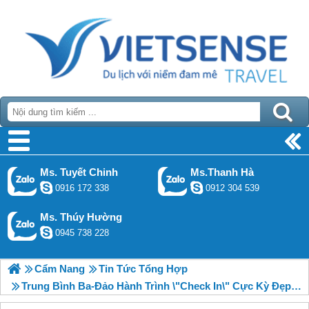
Ms. Tuyết Chinh
Ms.Thanh Hà
0916 172 338
0912 304 539
Ms. Thúy Hường
0945 738 228
Cẩm Nang
Tin Tức Tổng Hợp
Trung Bình Ba-Đảo Hành Trình \"check In\" Cực Kỳ Đẹp Biển Xem Bungalows Khu Vực