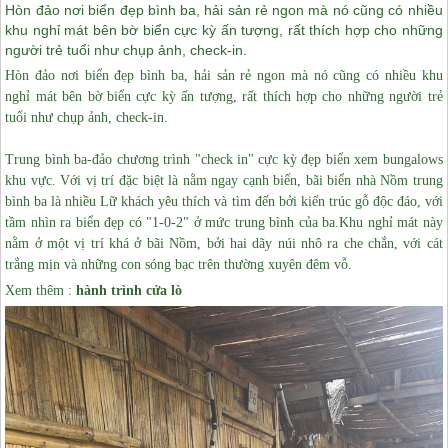
Hòn đảo nơi biển đẹp bình ba, hải sản rẻ ngon mà nó cũng có nhiều
khu nghỉ mát bên bờ biển cực kỳ ấn tượng, rất thích hợp cho những
người trẻ tuổi như chụp ảnh, check-in.
Hòn đảo nơi biển đẹp bình ba, hải sản rẻ ngon mà nó cũng có nhiều khu
nghỉ mát bên bờ biển cực kỳ ấn tượng, rất thích hợp cho những người trẻ
tuổi như chụp ảnh, check-in.
Trung bình ba-đảo chương trình "check in" cực kỳ đẹp biển xem bungalows
khu vực
. Với vị trí đặc biệt là nằm ngay cạnh biển, bãi biển nhà Nồm trung
bình ba là nhiều Lữ khách yêu thích và tìm đến bởi kiến trúc gỗ độc đáo, với
tầm nhìn ra biển đẹp có "1-0-2" ở mức trung bình của ba.
Khu nghỉ mát này
nằm ở một vị trí khá ở bãi Nồm, bởi hai dãy núi nhô ra che chắn, với cát
trắng mịn và những con sóng bạc trên thường xuyên đêm vỗ.
Xem thêm :
hành trình
cửa lò