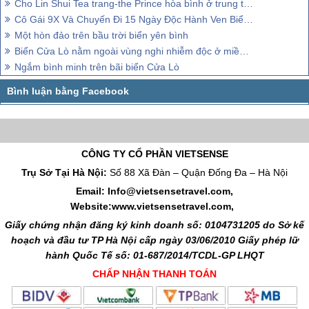
Cho Lin Shui Tea trang-the Prince hòa bình ở trung tâm của bán đảo sơn trà
Cô Gái 9X Và Chuyến Đi 15 Ngày Độc Hành Ven Biển Nam Trung Bộ
Một hòn đảo trên bầu trời biển yên bình
Biển Cửa Lò nằm ngoài vùng nghi nhiễm độc ở miền Trung
Ngắm bình minh trên bãi biển Cửa Lò
CÔNG TY CỔ PHẦN VIETSENSE
Trụ Sở Tại Hà Nội:
Số 88 Xã Đàn – Quận Đống Đa – Hà Nội
Email: Info@vietsensetravel.com,
Website:www.vietsensetravel.com,
Giấy chứng nhận đăng ký kinh doanh số: 0104731205 do Sở kế
hoạch và đầu tư TP Hà Nội cấp ngày 03/06/2010 Giấy phép lữ
hành Quốc Tế số: 01-687/2014/TCDL-GP LHQT
CHẤP NHẬN THANH TOÁN