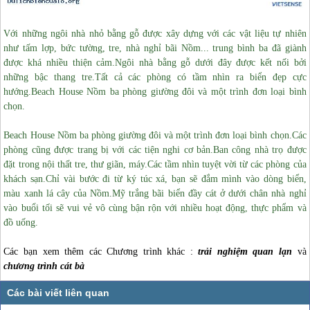
Với những ngôi nhà nhỏ bằng gỗ được xây dựng với các vật liệu tự nhiên
như tấm lợp, bức tường, tre, nhà nghỉ bãi Nồm... trung bình ba đã giành
được khá nhiều thiện cảm.
Ngôi nhà bằng gỗ dưới đây được kết nối bởi
những bậc thang tre.
Tất cả các phòng có tầm nhìn ra biển đẹp cực
hướng.
Beach House Nồm ba phòng giường đôi và một trình đơn loại bình
chọn.
Beach House Nồm ba phòng giường đôi và một trình đơn loại bình chọn.
Các
phòng cũng được trang bị với các tiện nghi cơ bản.
Ban công nhà trọ được
đặt trong nội thất tre, thư giãn, máy.
Các tầm nhìn tuyệt vời từ các phòng của
khách sạn.
Chỉ vài bước đi từ ký túc xá, bạn sẽ đắm mình vào dòng biển,
màu xanh lá cây của Nồm.
Mỹ trắng bãi biển đầy cát ở dưới chân nhà nghỉ
vào buổi tối sẽ vui vẻ vô cùng bận rộn với nhiều hoạt động, thực phẩm và
đồ uống.
Các bạn xem thêm các Chương trình khác :
trải nghiệm quan lạn
và
chương trình cát bà