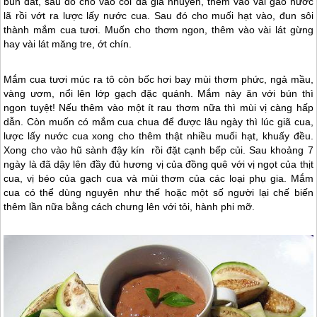
bùn đất, sau đó cho vào cối đá giã nhuyễn, thêm vào vài gáo nước
lã rồi vớt ra lược lấy nước cua. Sau đó cho muối hạt vào, đun sôi
thành mắm cua tươi. Muốn cho thơm ngon, thêm vào vài lát gừng
hay vài lát măng tre, ớt chín.
Mắm cua tươi múc ra tô còn bốc hơi bay mùi thơm phức, ngả mầu,
vàng ươm, nổi lên lớp gạch đặc quánh. Mắm này ăn với bún thì
ngon tuyệt! Nếu thêm vào một ít rau thơm nữa thì mùi vị càng hấp
dẫn. Còn muốn có mắm cua chua để được lâu ngày thì lúc giã cua,
lược lấy nước cua xong cho thêm thật nhiều muối hạt, khuấy đều.
Xong cho vào hũ sành đậy kín rồi đặt cạnh bếp củi. Sau khoảng 7
ngày là đã dậy lên đầy đủ hương vị của đồng quê với vị ngọt của thịt
cua, vị béo của gạch cua và mùi thơm của các loại phụ gia. Mắm
cua có thể dùng nguyên như thế hoặc một số người lại chế biến
thêm lần nữa bằng cách chưng lên với tỏi, hành phi mỡ.