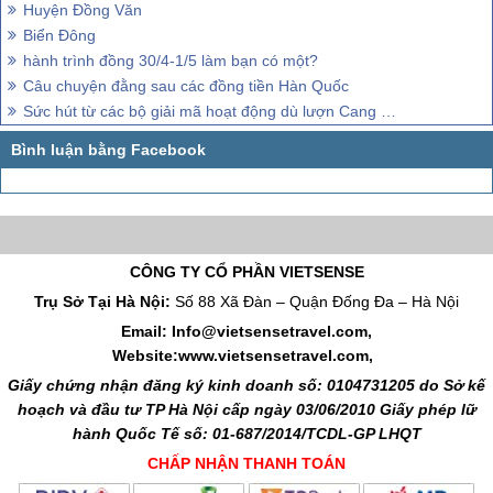
Huyện Đồng Văn
Biển Đông
hành trình đồng 30/4-1/5 làm bạn có một?
Câu chuyện đằng sau các đồng tiền Hàn Quốc
Sức hút từ các bộ giải mã hoạt động dù lượn Cang 2015
CÔNG TY CỔ PHẦN VIETSENSE
Trụ Sở Tại Hà Nội:
Số 88 Xã Đàn – Quận Đống Đa – Hà Nội
Email: Info@vietsensetravel.com,
Website:www.vietsensetravel.com,
Giấy chứng nhận đăng ký kinh doanh số: 0104731205 do Sở kế
hoạch và đầu tư TP Hà Nội cấp ngày 03/06/2010 Giấy phép lữ
hành Quốc Tế số: 01-687/2014/TCDL-GP LHQT
CHẤP NHẬN THANH TOÁN