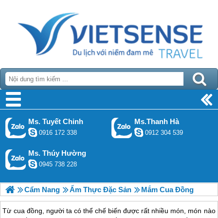
Ms. Tuyết Chinh
Ms.Thanh Hà
0916 172 338
0912 304 539
Ms. Thúy Hường
0945 738 228
Cẩm Nang
Ẩm Thực Đặc Sản
Mắm Cua Đồng
Từ cua đồng, người ta có thể chế biến được rất nhiều món, món nào