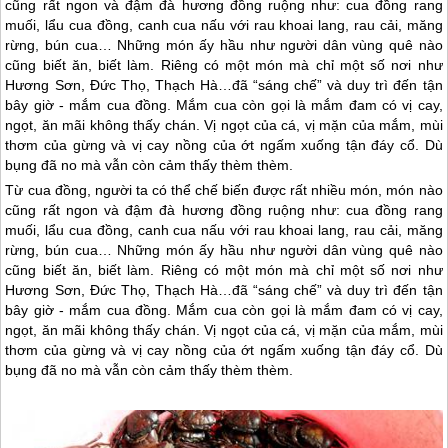
cũng rất ngon và đậm đà hương đồng ruộng như: cua đồng rang
muối, lẩu cua đồng, canh cua nấu với rau khoai lang, rau cải, măng
rừng, bún cua… Những món ấy hầu như người dân vùng quê nào
cũng biết ăn, biết làm. Riêng có một món mà chỉ một số nơi như
Hương Sơn, Đức Thọ, Thạch Hà…đã “sáng chế” và duy trì đến tận
bây giờ - mắm cua đồng. Mắm cua còn gọi là mắm đam có vị cay,
ngọt, ăn mãi không thấy chán. Vị ngọt của cá, vị mặn của mắm, mùi
thơm của gừng và vị cay nồng của ớt ngấm xuống tận đáy cổ. Dù
bụng đã no mà vẫn còn cảm thấy thèm thèm.
Từ cua đồng, người ta có thể chế biến được rất nhiều món, món nào
cũng rất ngon và đậm đà hương đồng ruộng như: cua đồng rang
muối, lẩu cua đồng, canh cua nấu với rau khoai lang, rau cải, măng
rừng, bún cua… Những món ấy hầu như người dân vùng quê nào
cũng biết ăn, biết làm. Riêng có một món mà chỉ một số nơi như
Hương Sơn, Đức Thọ, Thạch Hà…đã “sáng chế” và duy trì đến tận
bây giờ - mắm cua đồng. Mắm cua còn gọi là mắm đam có vị cay,
ngọt, ăn mãi không thấy chán. Vị ngọt của cá, vị mặn của mắm, mùi
thơm của gừng và vị cay nồng của ớt ngấm xuống tận đáy cổ. Dù
bụng đã no mà vẫn còn cảm thấy thèm thèm.