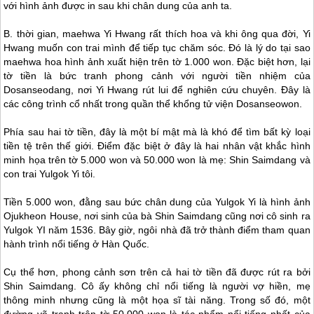
với hình ảnh được in sau khi chân dung của anh ta.
B. thời gian, maehwa Yi Hwang rất thích hoa và khi ông qua đời, Yi
Hwang muốn con trai mình để tiếp tục chăm sóc. Đó là lý do tại sao
maehwa hoa hình ảnh xuất hiện trên tờ 1.000 won. Đặc biệt hơn, lại
tờ tiền là bức tranh phong cảnh với người tiền nhiệm của
Dosanseodang, nơi Yi Hwang rút lui để nghiên cứu chuyên. Đây là
các công trình cổ nhất trong quần thể khổng tử viện Dosanseowon.
Phía sau hai tờ tiền, đây là một bí mật mà là khó để tìm bất kỳ loại
tiền tệ trên thế giới. Điểm đặc biệt ở đây là hai nhân vật khắc hình
minh họa trên tờ 5.000 won và 50.000 won là mẹ: Shin Saimdang và
con trai Yulgok Yi tôi.
Tiền 5.000 won, đằng sau bức chân dung của Yulgok Yi là hình ảnh
Ojukheon House, nơi sinh của bà Shin Saimdang cũng nơi cô sinh ra
Yulgok YI năm 1536. Bây giờ, ngôi nhà đã trở thành điểm tham quan
hành trình nổi tiếng ở Hàn Quốc.
Cụ thể hơn, phong cảnh sơn trên cả hai tờ tiền đã được rút ra bởi
Shin Saimdang. Cô ấy không chỉ nổi tiếng là người vợ hiền, mẹ
thông minh nhưng cũng là một họa sĩ tài năng. Trong số đó, một
đường vẽ tranh trên tờ 50.000 won là tác phẩm nổi tiếng nhất của