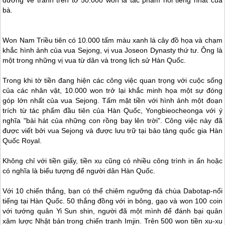
bà.
Won Nam Triều tiên có 10.000 tấm màu xanh lá cây đồ họa và chạm
khắc hình ảnh của vua Sejong, vị vua Joseon Dynasty thứ tư. Ông là
một trong những vị vua từ dân và trong lịch sử Hàn Quốc.
Trong khi tờ tiền đang hiện các công việc quan trọng với cuộc sống
của các nhân vật, 10.000 won trở lại khắc minh họa một sự đóng
góp lớn nhất của vua Sejong. Tấm mặt tiền với hình ảnh một đoạn
trích từ tác phẩm đầu tiên của Hàn Quốc, Yongbieocheonga với ý
nghĩa "bài hát của những con rồng bay lên trời". Công việc này đã
được viết bởi vua Sejong và được lưu trữ tại bảo tàng quốc gia Hàn
Quốc Royal.
Không chỉ với tiền giấy, tiền xu cũng có nhiều công trình in ấn hoặc
có nghĩa là biểu tượng để người dân Hàn Quốc.
Với 10 chiến thắng, bạn có thể chiêm ngưỡng đá chùa Dabotap-nổi
tiếng tại Hàn Quốc. 50 thắng đồng với in bông, gạo và won 100 coin
với tướng quân Yi Sun shin, người đã một mình để đánh bại quân
xâm lược Nhật bản trong chiến tranh Imjin. Trên 500 won tiền xu-xu