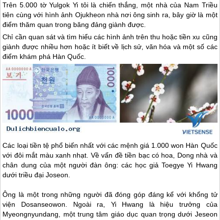
Trên 5.000 tờ Yulgok Yi tôi là chiến thắng, một nhà của Nam Triều
tiên cùng với hình ảnh Ojukheon nhà nơi ông sinh ra, bây giờ là một
điểm thăm quan trong băng đảng giành được.
Chỉ cần quan sát và tìm hiểu các hình ảnh trên thu hoặc tiền xu cũng
giành được nhiều hơn hoặc ít biết về lịch sử, văn hóa và một số các
điểm khám phá Hàn Quốc.
Các loại tiền tệ phổ biến nhất với các mệnh giá 1.000 won Hàn Quốc
với đôi mắt màu xanh nhạt. Về vấn đề tiền bạc có hoa, Dong nhà và
chân dung của một người đàn ông: các học giả Toegye Yi Hwang
dưới triều đại Joseon.
Ông là một trong những người đã đóng góp đáng kể với khổng tử
viện Dosanseowon. Ngoài ra, Yi Hwang là hiệu trưởng của
Myeongnyundang, một trung tâm giáo dục quan trọng dưới Jeseon