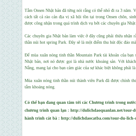
Tắm Onsen Nhật bản đã từng nói rằng có thể nhỏ đi ra 3 năm. 
cách tất cả rào cản địa vị xã hội tồn tại trong Onsen chôn, s
được công nhận trong quá trình dịch vụ bởi các chuyên gia Nhậ
Các chuyên gia Nhật bản làm việc ở đây cũng phải thừa nhận rằ
thần núi hot spring Park. Đây sẽ là một điểm thu hút độc đáo m
Để mùa xuân nóng tinh thần Mountain Park tài khoản của bạn s
Nhật bản, nơi nó được gọi là nhà nước khoáng sản. Với khách
Nẵng, mang lại cho bạn cảm giác của sự khác biệt không phải là
Mùa xuân nóng tinh thần núi thành viên Park đã được chính th
tắm khoáng nóng.
Có thể bạn đang quan tâm tới các Chương trình trong nước
chương trình quan lạn : http://dulichdaoquanlan.net/tour-d
hành trình cát bà : http://dulichdaocatba.com/tour-du-lich-