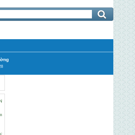
ường
28
N
ên
ắc