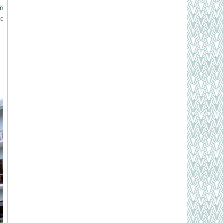
ới
ực