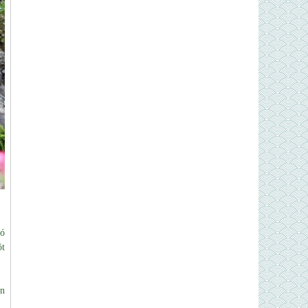
có
ột
un