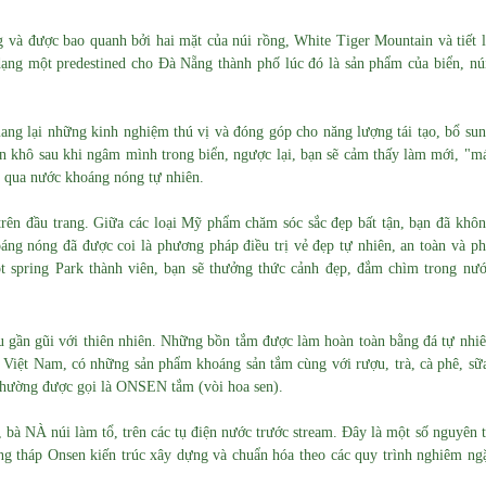
g và được bao quanh bởi hai mặt của núi rồng, White Tiger Mountain và tiết 
dạng một predestined cho Đà Nẵng thành phố lúc đó là sản phẩm của biển, nú
mang lại những kinh nghiệm thú vị và đóng góp cho năng lượng tái tạo, bổ su
ạn khô sau khi ngâm mình trong biển, ngược lại, bạn sẽ cảm thấy làm mới, "m
g qua nước khoáng nóng tự nhiên.
trên đầu trang. Giữa các loại Mỹ phẩm chăm sóc sắc đẹp bất tận, bạn đã khô
áng nóng đã được coi là phương pháp điều trị vẻ đẹp tự nhiên, an toàn và p
ot spring Park thành viên, bạn sẽ thưởng thức cảnh đẹp, đắm chìm trong nư
iệu gần gũi với thiên nhiên. Những bồn tắm được làm hoàn toàn bằng đá tự nhi
i Việt Nam, có những sản phẩm khoáng sản tắm cùng với rượu, trà, cà phê, sữ
 thường được gọi là ONSEN tắm (vòi hoa sen).
bà NÀ núi làm tổ, trên các tụ điện nước trước stream. Đây là một số nguyên 
ng tháp Onsen kiến trúc xây dựng và chuẩn hóa theo các quy trình nghiêm ng