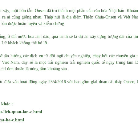
Vì vậy, một bồn tắm Onsen đã trở thành một phần của văn hóa Nhật bản.
Khoản
inh ra ai cũng giống nhau. Tháp núi là địa điểm Thiên Chúa-Onsen và Việt N
t bản được huấn luyện và kiểm chứng.
ng, ở đất nước hoa anh đào, quá trình sẽ là dự án xây dựng tượng đài của ti
à Lữ khách không thể bỏ lỡ.
ẽ tận hưởng các dịch vụ từ đội ngũ chuyên nghiệp, chạy bởi các chuyên gia 
 Việt Nam, đây sẽ là một trải nghiệm trải nghiệm quốc tế ngay trung tâm 
 chỉ đơn thuần là nóng tắm khoáng sản.
ức đưa vào hoạt động ngày 25/4/2016 với bao gồm giai đoạn cả: tháp Onsen, 
 khác :
u-lich-quan-lan-c.html
cat-ba-c.html