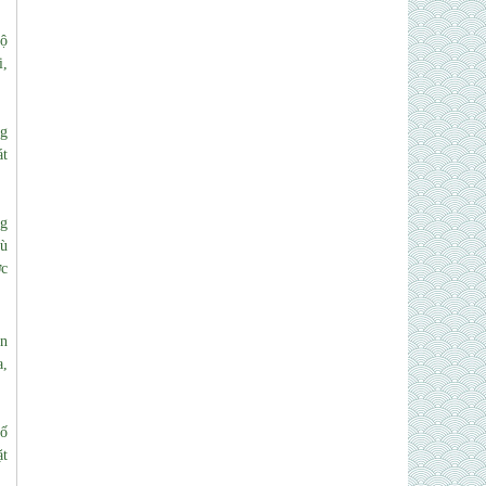
lộ
i,
ng
át
ng
hù
ớc
ên
a,
tố
ặt