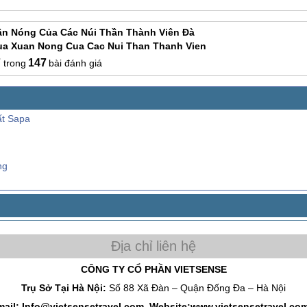
ân Nóng Của Các Núi Thần Thành Viên Đà
ua Xuan Nong Cua Cac Nui Than Thanh Vien
7
147
bài đánh giá
ất Sapa
ng
CÔNG TY CỔ PHẦN VIETSENSE
Trụ Sở Tại Hà Nội:
Số 88 Xã Đàn – Quận Đống Đa – Hà Nội
mail: Info@vietsensetravel.com, Website:www.vietsensetravel.co