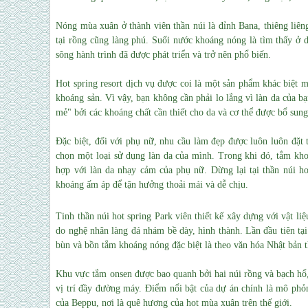
Nóng mùa xuân ở thành viên thần núi là đỉnh Bana, thiêng liên
tại rồng cũng làng phú. Suối nước khoáng nóng là tìm thấy ở 
sông hành trình đã được phát triển và trở nên phổ biến.
Hot spring resort dịch vụ được coi là một sản phẩm khác biệt 
khoáng sản. Vì vậy, bạn không cần phải lo lắng vì làn da của b
mẻ" bởi các khoáng chất cần thiết cho da và cơ thể được bổ sun
Đặc biệt, đối với phụ nữ, nhu cầu làm đẹp được luôn luôn đặt 
chọn một loại sử dụng làn da của mình.
Trong khi đó, tắm kho
hợp với làn da nhạy cảm của phụ nữ. Dừng lại tại thần núi h
khoáng ấm áp để tận hưởng thoải mái và dễ chịu.
Tinh thần núi hot spring Park viên thiết kế xây dựng với vật l
do nghệ nhân làng đá nhám bề dày, hình thành. Lần đầu tiên tạ
bùn và bồn tắm khoáng nóng đặc biệt là theo văn hóa Nhật bản
Khu vực tắm onsen được bao quanh bởi hai núi rồng và bạch hổ, 
vị trí đầy đường máy. Điểm nổi bật của dự án chính là mô phỏ
của Beppu, nơi là quê hương của hot mùa xuân trên thế giới.