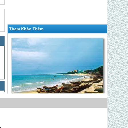
Tham Khảo Thêm
KHÁM PHÁ BIỂN - QUÊ BÁC - ĐẢO HÒN NGƯ
XINH ĐẸP
Giá Liên hệ
Hành Trình Về Quê Bác Ghép Đoàn
m,