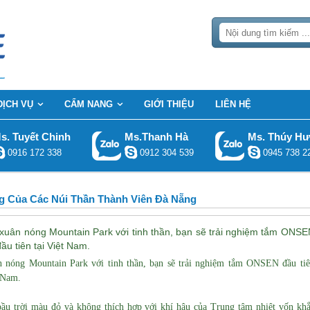
DỊCH VỤ
CẨM NANG
GIỚI THIỆU
LIÊN HỆ
s. Tuyết Chinh
Ms.Thanh Hà
Ms. Thúy H
0916 172 338
0912 304 539
0945 738 2
g Của Các Núi Thần Thành Viên Đà Nẵng
 xuân nóng Mountain Park với tinh thần, bạn sẽ trải nghiệm tắm ONSE
ầu tiên tại Việt Nam.
n nóng Mountain Park với tinh thần, bạn sẽ trải nghiệm tắm ONSEN đầu ti
t Nam.
ầu trời màu đỏ và không thích hợp với khí hậu của Trung tâm nhiệt vốn kh