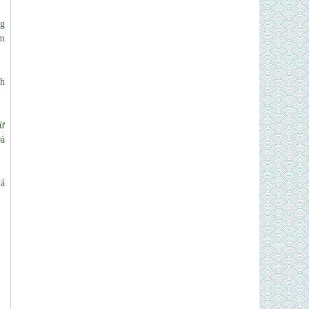
g
am
nh
từ
Đà
lá