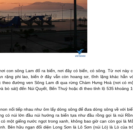
nơi con sông Lam đổ ra biển, nơi đây có biển, có sông. Từ nơi này c
n rặng phi lao, biển ở đây vẫn còn hoang sơ, tĩnh lặng khác hẳn vớ
ọc theo đường ven Sông Lam đi qua rừng Chàm Hưng Hoà (nơi có mộ
và bò sát) đến Núi Quyết, Bến Thuỷ hoặc đi theo tỉnh lộ 535 khoảng 1
 non nối tiếp nhau như ôm lấy dòng sông để đưa dòng sông về với biể
g có núi lớn đầu núi hướng ra biển tựa như đầu rồng gọi là núi Rồn
n có một giếng nước ngọt trong xanh, không bao giờ cạn còn gọi là Mắ
nh. Bên hữu ngạn đối diện Long Sơn là Lô Sơn (núi Lò) là Lò của trờ