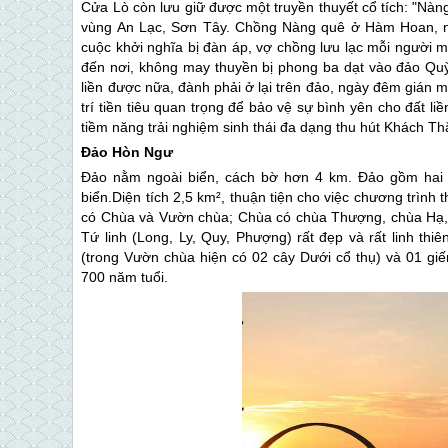
Cửa Lò
còn lưu giữ được một truyền thuyết cổ tích: "Nà
vùng An Lạc, Sơn Tây. Chồng Nàng quê ở Hàm Hoan, na
cuộc khởi nghĩa bị đàn áp, vợ chồng lưu lạc mỗi người
đến nơi, không may thuyền bị phong ba dạt vào đảo Quỳ
liền được nữa, đành phải ở lại trên đảo, ngày đêm gián 
trí tiền tiêu quan trọng để bảo vệ sự bình yên cho đất liề
tiềm năng trải nghiệm sinh thái đa dạng thu hút Khách 
Đảo Hòn Ngư
Đảo nằm ngoài biển, cách bờ hơn 4 km. Đảo gồm hai
biển.Diện tích 2,5 km², thuận tiện cho việc chương trình
có Chùa và Vườn chùa; Chùa có chùa Thượng, chùa Hạ, 
Tứ linh (Long, Ly, Quy, Phượng) rất đẹp và rất linh th
(trong Vườn chùa hiện có 02 cây Dưới cổ thụ) và 01 gi
700 năm tuổi.