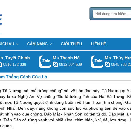
DỊCH VỤ
CẨM NANG
GIỚI THIỆU
LIÊN HỆ
s. Tuyết Chinh
Ms.Thanh Hà
Ms. Thúy H
0916 172 338
0912 304 539
0945 738 2
am Thắng Cảnh Cửa Lò
ng Tố Nương mỏi mắt trông chồng" nói về hòn đảo này. Tố Nương quê 
y là xứ Nghệ An. Vợ chồng đều là tướng lĩnh của Hai Bà Trưng. Kh
 một nơi. Tố Nương quyết định dong buồm về Hàm Hoan tìm chồng. Gầ
nh Nhai. Đến đây, nàng không còn sức lực và phương tiện để vào đấ
mắt nhìn vào quê chồng. Đảo Mắt - Nhãn Sơn có tên từ đó. Đảo Mắt là 
n. Trên Đảo có rừng xanh với nhiều loài chim biển, khỉ, dê, lợn rừng...
m quan.