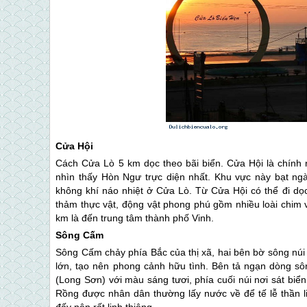
Cửa Hội
Cách
Cửa Lò
5 km dọc theo bãi biển. Cửa Hội là chính 
nhìn thấy Hòn Ngư trực diện nhất. Khu vực này bạt ngà
không khí náo nhiệt ở
Cửa Lò
. Từ Cửa Hội có thể đi d
thảm thực vật, động vật phong phú gồm nhiều loài chim 
km là đến trung tâm thành phố Vinh.
Sông Cấm
Sông Cấm chảy phía Bắc của thị xã, hai bên bờ sông núi
lớn, tạo nên phong cảnh hữu tình. Bên tả ngạn dòng sôn
(Long Sơn) với màu sáng tươi, phía cuối núi nơi sát biể
Rồng được nhân dân thường lấy nước về để tế lễ thần li
đấy nên rất linh thiêng.