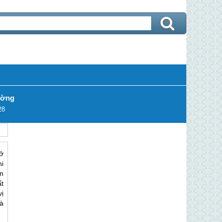
ường
28
ở
i
n
t
vị
là