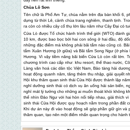
Chùa Lô Sơn
Tên chữ là Phổ Am Tự, chùa nằm trên địa bàn khối 6, 
dựng từ thời Lê, cảnh chùa trang nghiêm, thanh tịnh. Tr
ra còn có nhiều cây cổ thụ lớn lâu năm như Cây Đại có 
Cửa Lò
được Tổ chức hành trình thế giới (WTO) đánh giá
10 km, được bao bọc bởi hai con sông ở hai đầu, độ dốc
những đặc điểm mà không phải bãi tắm nào cũng có. Bã
tắm Xuân Hương (ở giữa) và Bãi tắm Song Ngư (ở phía N
Hương. Vì vậy tiềm năng bãi biển
Cửa Lò
còn rất lớn. T
chương trình cao cấp như: khu resort, thể thao nước, Côn
Làng văn hoá các dân tộc Việt Nam, Bảo tàng hải dương 
hoạt động quanh năm, tăng thêm thu nhập, giải quyết nh
Hội khu thăm quan sinh thái Cửa Hội được thành lập năm
nghỉ dưỡng sinh thái có dịch vụ ăn uống hải sản biển, ng
nghỉ mát lý tưởng cho những ai muốn thoát khỏi không khí 
thể nhìn Đảo Ngư với hai hòn nối tiếp nhau, giải thích 
sinh thái Cửa Hội được quy hoạch nằm trong phần đất c
Khi dự án này đi vào hoạt động sẽ góp phần giữ gìn và 
thăm quan, tạo nên một điểm nhấn quan trọng cho hành 