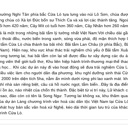
phường Nghi Tân phía bắc
Cửa Lò
tựa lưng vào núi Lô Sơn, chùa đượ
ong chùa có Xá lợi Đức bổn sư Thích Ca và xá lợi các thánh tăng. Ngo
tuổi hơn 420 năm; Cây Mít có tuổi hơn 360 năm, Cây Nhãn hơn 260 năm
 là một trong những bãi tắm lý tưởng nhất Việt Nam:Với chiều dài gầ
 thoải đều, nước biển trong xanh, sóng vừa phải, độ mặn thích hợp l
i tắm
Cửa Lò
chia thành ba bãi nhỏ: Bãi tắm Lan Châu (ở phía Bắc), B
am). Hiện nay, khu vực khai thác trải nghiệm chủ yếu ở Bãi tắm Xuâ
rong tương lai, hai bãi tắm còn lại sẽ được đầu tư xây dựng các du á
g viên thế giới tuổi thơ, Khu liên hiệp hành trình-thương mại-thể tha
học... Khi các dự án này đi vào hoạt động sẽ đưa trải nghiệm
Cửa L
iều việc làm cho người dân địa phương. khu nghỉ dưỡng sinh thái Cử
 2000 trên diện tích 5ha, nằm ẩn mình dưới rừng phi lao xanh mát. kh
hỉ nhà sàn riêng biệt, câu cá hồ nước ngọt, tắm biển...Đây là địa đi
ồn ào, náo nhiệt của chốn thị thành. Đặc biệt từ vị trí này, Lữ khách 
vì sao, đảo còn có tên là Song Ngư. Tương lai không xa, khu thăm qua
ủa dự án Làng chương trình văn hoá các dân tộc Việt Nam tại
Cửa L
phát huy bản sắc văn hoá xứ Nghệ, kéo dài thời gian lưu trú của khác
trình
Cửa Lò
.