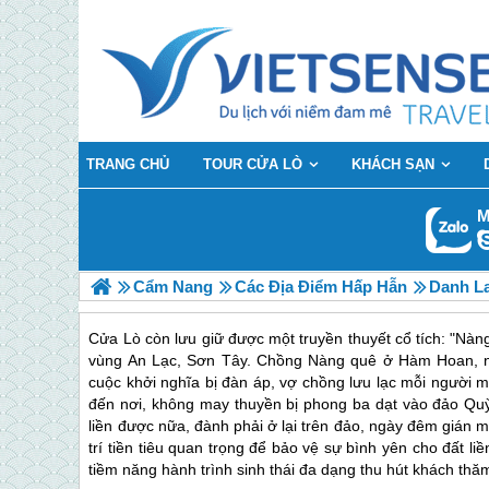
TRANG CHỦ
TOUR CỬA LÒ
KHÁCH SẠN
M
Cẩm Nang
Các Địa Điểm Hấp Hẫn
Danh L
Cửa Lò còn lưu giữ được một truyền thuyết cổ tích: "Nà
vùng An Lạc, Sơn Tây. Chồng Nàng quê ở Hàm Hoan, na
cuộc khởi nghĩa bị đàn áp, vợ chồng lưu lạc mỗi người
đến nơi, không may thuyền bị phong ba dạt vào đảo Quỳ
liền được nữa, đành phải ở lại trên đảo, ngày đêm gián 
trí tiền tiêu quan trọng để bảo vệ sự bình yên cho đất liề
tiềm năng hành trình sinh thái đa dạng thu hút khách thă