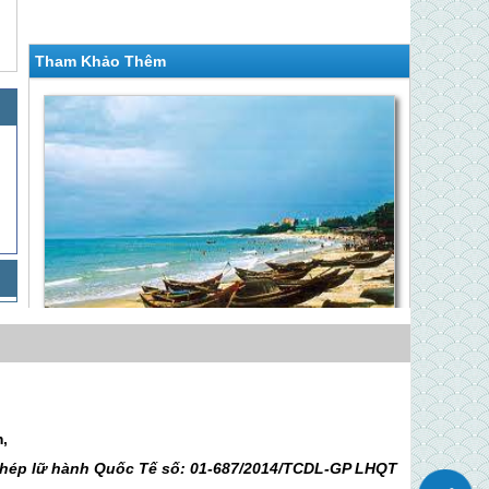
Tham Khảo Thêm
KHÁM PHÁ BIỂN - QUÊ BÁC - ĐẢO HÒN NGƯ
XINH ĐẸP
Giá Liên hệ
Hành Trình Về Quê Bác Ghép Đoàn
m,
Hàng Tuần - 4 Ngày 3 Đêm
 phép lữ hành Quốc Tế số: 01-687/2014/TCDL-GP LHQT
Giá 3,050,000 VNĐ