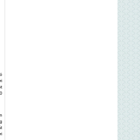
ó
i
t
0
n
g
t
i