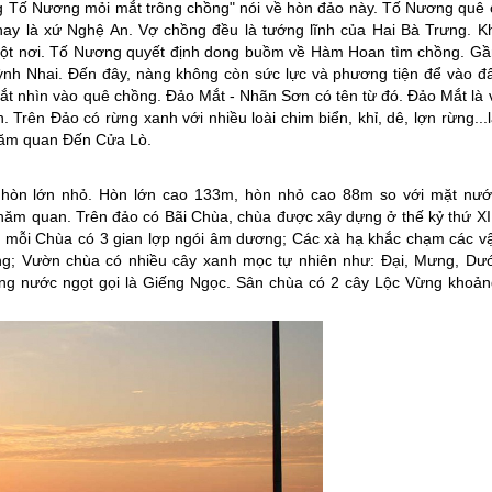
ng Tố Nương mỏi mắt trông chồng" nói về hòn đảo này. Tố Nương quê 
y là xứ Nghệ An. Vợ chồng đều là tướng lĩnh của Hai Bà Trưng. Kh
 một nơi. Tố Nương quyết định dong buồm về Hàm Hoan tìm chồng. Gầ
nh Nhai. Đến đây, nàng không còn sức lực và phương tiện để vào đấ
mắt nhìn vào quê chồng. Đảo Mắt - Nhãn Sơn có tên từ đó. Đảo Mắt là 
n. Trên Đảo có rừng xanh với nhiều loài chim biển, khỉ, dê, lợn rừng...
Thăm quan Đến
Cửa Lò
.
 hòn lớn nhỏ. Hòn lớn cao 133m, hòn nhỏ cao 88m so với mặt nướ
 thăm quan. Trên đảo có Bãi Chùa, chùa được xây dựng ở thế kỷ thứ XI
mỗi Chùa có 3 gian lợp ngói âm dương; Các xà hạ khắc chạm các vậ
iêng; Vườn chùa có nhiều cây xanh mọc tự nhiên như: Đại, Mưng, Dướ
ếng nước ngọt gọi là Giếng Ngọc. Sân chùa có 2 cây Lộc Vừng khoản