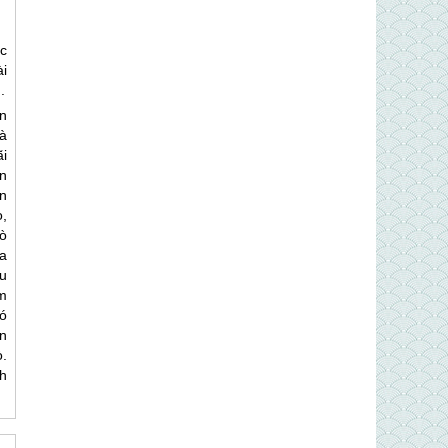
c
ài
.
n
à
ãi
n
n
o,
ò
a
u
ểm
có
n
ò
.
h