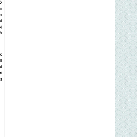
ở
i
n
t
vị
là
c
II
t
i
g