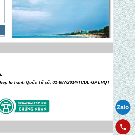
KHÁM PHÁ BIỂN - QUÊ BÁC - ĐẢO HÒN NGƯ
XINH ĐẸP
m,
Giá Liên hệ
 phép lữ hành Quốc Tế số: 01-687/2014/TCDL-GP LHQT
Hành Trình Về Quê Bác Ghép Đoàn
Hàng Tuần - 4 Ngày 3 Đêm
Giá 3,050,000 VNĐ
Chương Trình 3 Ngày 4 Đêm (Đi Về
Bằng Tàu Hỏa)
Giá Liên hệ