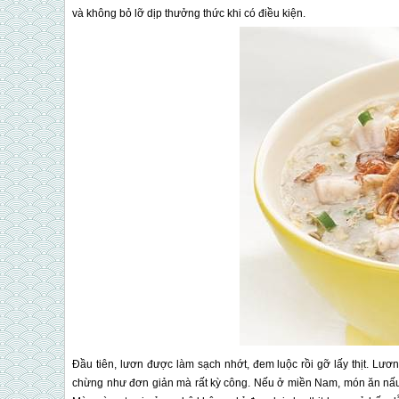
và không bỏ lỡ dịp thưởng thức khi có điều kiện.
Đầu tiên, lươn được làm sạch nhớt, đem luộc rồi gỡ lấy thịt. Lư
chừng như đơn giản mà rất kỳ công. Nếu ở miền Nam, món ăn nấu từ