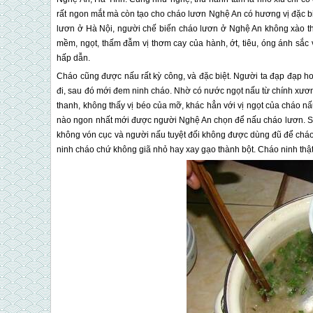
rất ngon mắt mà còn tạo cho cháo lươn Nghệ An có hương vị đặc biệ
lươn ở Hà Nội, người chế biến cháo lươn ở Nghệ An không xào thị
mềm, ngọt, thấm đẫm vị thơm cay của hành, ớt, tiêu, óng ánh sắc 
hấp dẫn.
Cháo cũng được nấu rất kỳ công, và đặc biệt. Người ta đạp đạp 
đi, sau đó mới đem ninh cháo. Nhờ có nước ngọt nấu từ chính xươn
thanh, không thấy vị béo của mỡ, khác hẳn với vị ngọt của cháo n
nào ngon nhất mới được người Nghệ An chọn để nấu cháo lươn. Sự
không vón cục và người nấu tuyệt đối không được dùng đũ để cháo
ninh cháo chứ không giã nhỏ hay xay gạo thành bột. Cháo ninh thậ