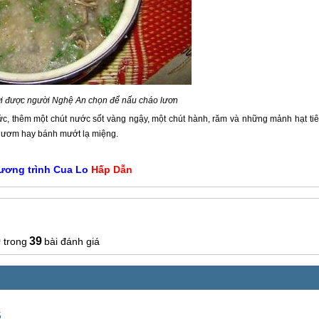
ới được người Nghệ An chọn để nấu cháo lươn
phức, thêm một chút nước sốt vàng ngậy, một chút hành, răm và những mảnh hạt ti
ng ươm hay bánh mướt lạ miệng.
ương trình
Cua Lo
Hấp Dẫn
0
39
bài đánh giá
5