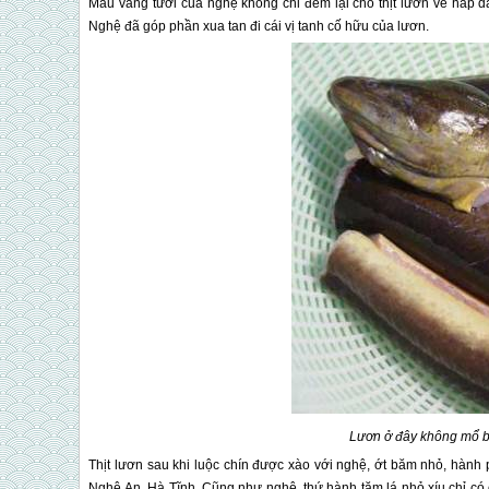
Màu vàng tươi của nghệ không chỉ đem lại cho thịt lươn vẻ hấp d
Nghệ đã góp phần xua tan đi cái vị tanh cố hữu của lươn.
Lươn ở đây không mổ bằ
Thịt lươn sau khi luộc chín được xào với nghệ, ớt băm nhỏ, hành 
Nghệ An, Hà Tĩnh. Cũng như nghệ, thứ hành tăm lá nhỏ xíu chỉ có