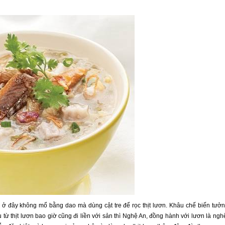
ơn ở đây không mổ bằng dao mà dùng cật tre để rọc thịt lươn. Khâu chế biến tưở
 thịt lươn bao giờ cũng đi liền với sản thì Nghệ An, đồng hành với lươn là ngh