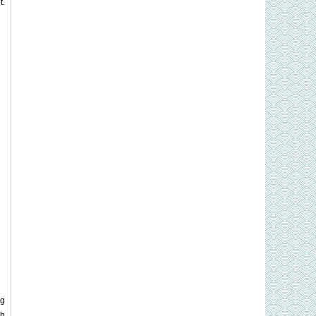
t.
ng
nh