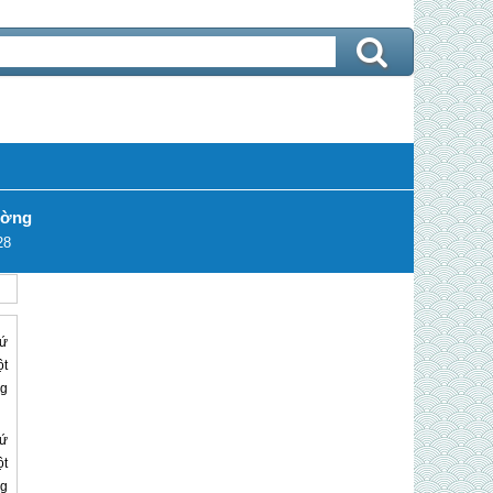
ường
28
xứ
ột
ng
xứ
ột
ng