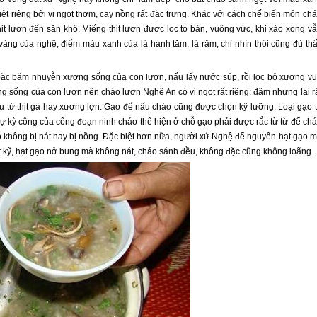
t riêng bởi vị ngọt thơm, cay nồng rất đặc trưng. Khác với cách chế biến món ch
t lươn đến săn khô. Miếng thịt lươn được lọc to bản, vuông vức, khi xào xong v
vàng của nghệ, điểm màu xanh của lá hành tăm, lá răm, chỉ nhìn thôi cũng đủ th
hoặc băm nhuyễn xương sống của con lươn, nấu lấy nước súp, rồi lọc bỏ xương v
g sống của con lươn nên cháo lươn Nghệ An có vị ngọt rất riêng: đậm nhưng lại r
ấu từ thịt gà hay xương lợn. Gạo để nấu cháo cũng được chọn kỹ lưỡng. Loại gạo 
 kỳ công của công đoạn ninh cháo thể hiện ở chỗ gạo phải được rắc từ từ để ch
 không bị nát hay bị nồng. Đặc biệt hơn nữa, người xứ Nghệ để nguyên hạt gạo 
t kỹ, hạt gạo nở bung mà không nát, cháo sánh đều, không đặc cũng không loãng.