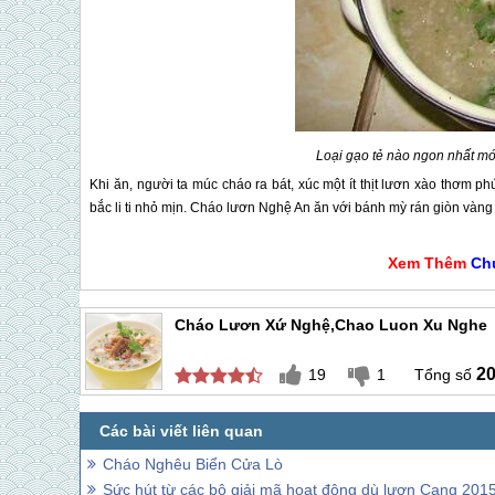
Loại gạo tẻ nào ngon nhất m
Khi ăn, người ta múc cháo ra bát, xúc một ít thịt lươn xào thơm 
bắc li ti nhỏ mịn. Cháo lươn Nghệ An ăn với bánh mỳ rán giòn và
Xem Thêm
Ch
Cháo Lươn Xứ Nghệ,Chao Luon Xu Nghe
2
19
1
Cháo Nghêu Biển Cửa Lò
Sức hút từ các bộ giải mã hoạt động dù lượn Cang 201