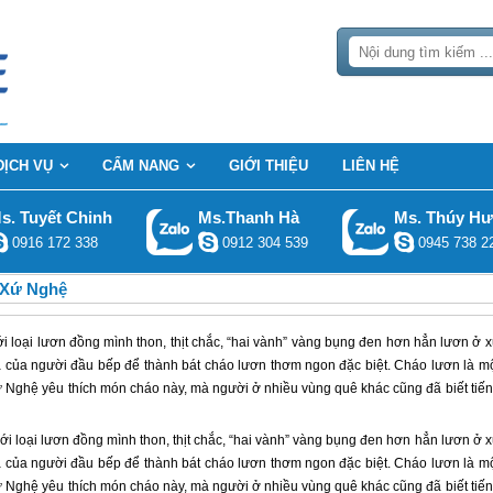
DỊCH VỤ
CẨM NANG
GIỚI THIỆU
LIÊN HỆ
s. Tuyết Chinh
Ms.Thanh Hà
Ms. Thúy H
0916 172 338
0912 304 539
0945 738 2
 Xứ Nghệ
ới loại lươn đồng mình thon, thịt chắc, “hai vành” vàng bụng đen hơn hẳn lươn ở 
a của người đầu bếp để thành bát cháo lươn thơm ngon đặc biệt. Cháo lươn là m
 Nghệ yêu thích món cháo này, mà người ở nhiều vùng quê khác cũng đã biết tiế
với loại lươn đồng mình thon, thịt chắc, “hai vành” vàng bụng đen hơn hẳn lươn ở 
a của người đầu bếp để thành bát cháo lươn thơm ngon đặc biệt. Cháo lươn là m
 Nghệ yêu thích món cháo này, mà người ở nhiều vùng quê khác cũng đã biết tiế