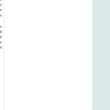
áo
ẫn
ấy
ụn
ất
tẻ
áo
mà