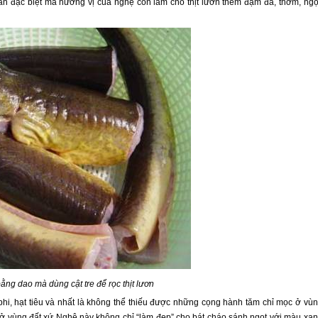
ẫn đặc biệt mà hương vị của nghệ còn làm cho thịt lươn thêm đậm đà, thơm, ngọ
ng dao mà dùng cật tre để rọc thịt lươn
phi, hạt tiêu và nhất là không thể thiếu được những cọng hành tăm chỉ mọc ở vù
 ở vùng đất xứ Nghệ này không chỉ “làm đẹp” cho bát cháo sánh ngọt với màu xa