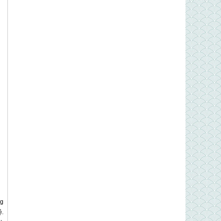
ng
ệ.