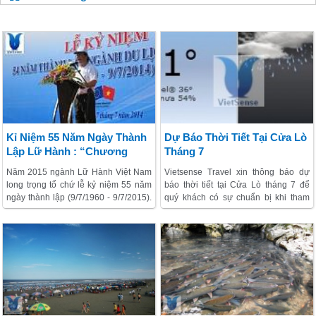
Kỉ Niệm 55 Năm Ngày Thành
Dự Báo Thời Tiết Tại Cửa Lò
Lập Lữ Hành : “chương
Tháng 7
Trình Sẽ Trở Thành Ngành
Năm 2015 ngành Lữ Hành Việt Nam
Vietsense Travel xin thông báo dự
Kinh Tế Mũi Nhọn”
long trọng tổ chứ lễ kỷ niệm 55 năm
báo thời tiết tại Cửa Lò tháng 7 để
ngày thành lập (9/7/1960 - 9/7/2015).
quý khách có sự chuẩn bị khi tham
Đây là một trong những sự kiện và
gia hành trình Cửa Lò như sau : Nhiệt
dấu mốc quan trọng đánh dấu quá
độ trung bình 29°, có thể có dông,
trình xây dựng và trưởng thành của
mưa phùn. Chính xác như sau :
Ngành Lữ Hành Việt Nam nhất là
trong thời kỳ hội nhập và phát triển
của đất nước.