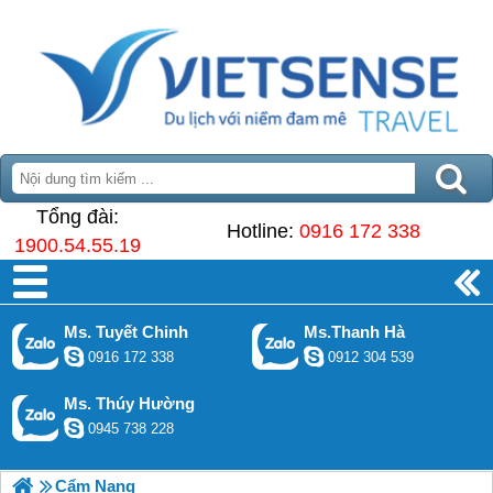
Tổng đài:
Hotline:
0916 172 338
1900.54.55.19
Ms. Tuyết Chinh
Ms.Thanh Hà
0916 172 338
0912 304 539
Ms. Thúy Hường
0945 738 228
Cẩm Nang