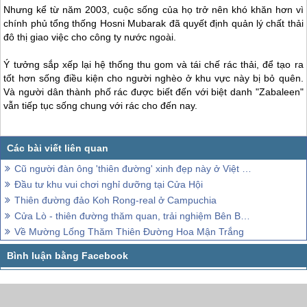
Nhưng kể từ năm 2003, cuộc sống của họ trở nên khó khăn hơn vì
chính phủ tổng thống Hosni Mubarak đã quyết định quản lý chất thải
đô thị giao việc cho công ty nước ngoài.
Ý tưởng sắp xếp lại hệ thống thu gom và tái chế rác thải, để tạo ra
tốt hơn sống điều kiện cho người nghèo ở khu vực này bị bỏ quên.
Và người dân thành phố rác được biết đến với biệt danh "Zabaleen"
vẫn tiếp tục sống chung với rác cho đến nay.
Cũ người đàn ông 'thiên đường' xinh đẹp này ở Việt Nam bây giờ mà bạn không biết
Đầu tư khu vui chơi nghỉ dưỡng tại Cửa Hội
Thiên đường đảo Koh Rong-real ở Campuchia
Cửa Lò - thiên đường thăm quan, trải nghiệm Bên Bờ Biển Đông
Về Mường Lống Thăm Thiên Đường Hoa Mận Trắng