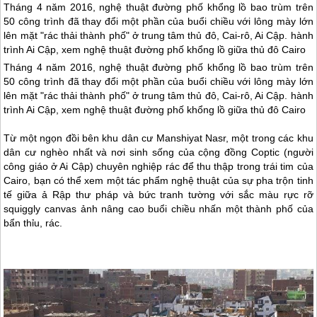
Tháng 4 năm 2016, nghệ thuật đường phố khổng lồ bao trùm trên
50 công trình đã thay đổi một phần của buổi chiều với lông mày lớn
lên mặt "rác thải thành phố" ở trung tâm thủ đô, Cai-rô, Ai Cập. hành
trình Ai Cập, xem nghệ thuật đường phố khổng lồ giữa thủ đô Cairo
Tháng 4 năm 2016, nghệ thuật đường phố khổng lồ bao trùm trên
50 công trình đã thay đổi một phần của buổi chiều với lông mày lớn
lên mặt "rác thải thành phố" ở trung tâm thủ đô, Cai-rô, Ai Cập. hành
trình Ai Cập, xem nghệ thuật đường phố khổng lồ giữa thủ đô Cairo
Từ một ngọn đồi bên khu dân cư Manshiyat Nasr, một trong các khu
dân cư nghèo nhất và nơi sinh sống của cộng đồng Coptic (người
công giáo ở Ai Cập) chuyên nghiệp rác để thu thập trong trái tim của
Cairo, bạn có thể xem một tác phẩm nghệ thuật của sự pha trộn tinh
tế giữa ả Rập thư pháp và bức tranh tường với sắc màu rực rỡ
squiggly canvas ảnh nâng cao buổi chiều nhấn một thành phố của
bẩn thỉu, rác.