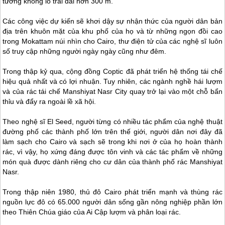
tường khổng lồ trải dài hơn 300 m.
Các công việc dự kiến sẽ khơi dậy sự nhận thức của người dân bản
địa trên khuôn mặt của khu phố của họ và từ những ngọn đồi cao
trong Mokattam núi nhìn cho Cairo, thư điện tử của các nghệ sĩ luôn
số truy cập những người ngày ngày cũng như đêm.
Trong thập kỷ qua, cộng đồng Coptic đã phát triển hệ thống tái chế
hiệu quả nhất và có lợi nhuận. Tuy nhiên, các ngành nghề hái lượm
và của rác tái chế Manshiyat Nasr City quay trở lại vào một chỗ bẩn
thỉu và đẩy ra ngoài lề xã hội.
Theo nghệ sĩ El Seed, người từng có nhiều tác phẩm của nghệ thuật
đường phố các thành phố lớn trên thế giới, người dân nơi đây đã
làm sạch cho Cairo và sạch sẽ trong khi nơi ở của họ hoàn thành
rác, vì vậy, họ xứng đáng được tôn vinh và các tác phẩm về những
món quà được dành riêng cho cư dân của thành phố rác Manshiyat
Nasr.
Trong thập niên 1980, thủ đô Cairo phát triển mạnh và thùng rác
nguồn lực đô có 65.000 người dân sống gần nông nghiệp phần lớn
theo Thiên Chúa giáo của Ai Cập lượm và phân loại rác.