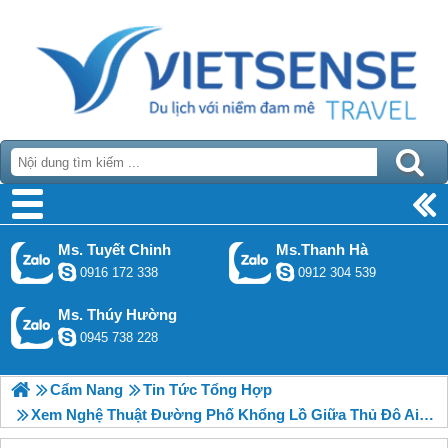
Ms. Tuyết Chinh
Ms.Thanh Hà
0916 172 338
0912 304 539
Ms. Thúy Hường
0945 738 228
Cẩm Nang
Tin Tức Tổng Hợp
Xem Nghệ Thuật Đường Phố Khổng Lồ Giữa Thủ Đô Ai Cập