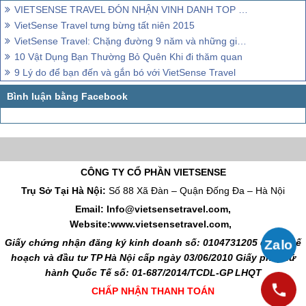
VIETSENSE TRAVEL ĐÓN NHẬN VINH DANH TOP 100 SẢN PHẨM - DỊCH VỤ CHẤT LƯỢNG CAO ASEAN
VietSense Travel tưng bừng tất niên 2015
VietSense Travel: Chặng đường 9 năm và những giải thưởng danh giá
10 Vật Dụng Bạn Thường Bỏ Quên Khi đi thăm quan
9 Lý do để bạn đến và gắn bó với VietSense Travel
CÔNG TY CỔ PHẦN VIETSENSE
Trụ Sở Tại Hà Nội:
Số 88 Xã Đàn – Quận Đống Đa – Hà Nội
Email: Info@vietsensetravel.com,
Website:www.vietsensetravel.com,
Giấy chứng nhận đăng ký kinh doanh số: 0104731205 do Sở kế
hoạch và đầu tư TP Hà Nội cấp ngày 03/06/2010 Giấy phép lữ
hành Quốc Tế số: 01-687/2014/TCDL-GP LHQT
CHẤP NHẬN THANH TOÁN