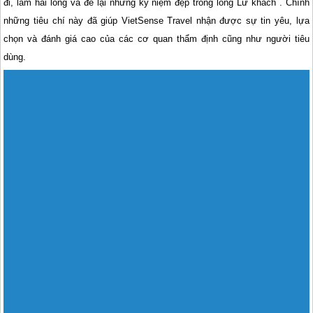
đi, làm hài lòng và để lại những kỷ niệm đẹp trong lòng Lữ khách . Chính
những tiêu chí này đã giúp VietSense Travel nhận được sự tin yêu, lựa
chọn và đánh giá cao của các cơ quan thẩm định cũng như người tiêu
dùng.