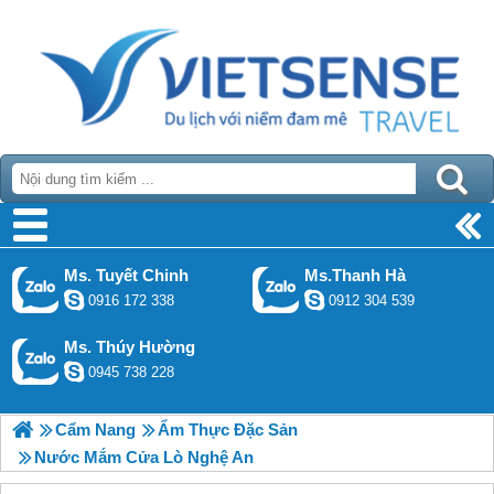
Ms. Tuyết Chinh
Ms.Thanh Hà
0916 172 338
0912 304 539
Ms. Thúy Hường
0945 738 228
Cẩm Nang
Ẩm Thực Đặc Sản
Nước Mắm Cửa Lò Nghệ An