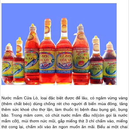
Nước mắm
Cửa Lò
, loại đặc biệt được để lâu, có ngâm vừng vàng
(thêm chất béo) dùng chống rét cho người đi biển mùa đông, tăng
thêm sức khoẻ cho thợ lặn, làm thuốc trị bệnh đau bụng gió, bụng
bão. Trong mâm cơm, có chút nước mắm đầu nõ(còn gọi là nước
mắm cốt), mùi thơm nức mũi, gắp miếng thịt 3 chỉ chấm vào, miếng
thịt cong lại, chấm xôi vào ăn ngon muốn ăn mãi. Biếu ai một chai