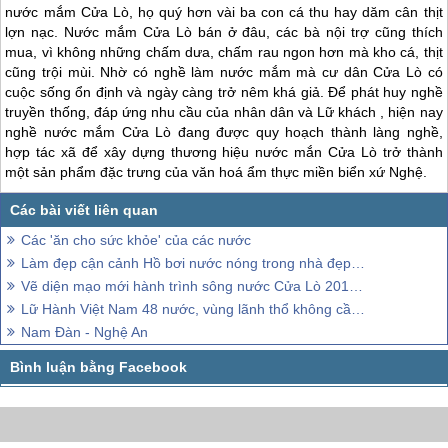
nước mắm
Cửa Lò
, họ quý hơn vài ba con cá thu hay dăm cân thịt
lợn nạc. Nước mắm
Cửa Lò
bán ở đâu, các bà nội trợ cũng thích
mua, vì không những chấm dưa, chấm rau ngon hơn mà kho cá, thịt
cũng trội mùi. Nhờ có nghề làm nước mắm mà cư dân
Cửa Lò
có
cuộc sống ổn định và ngày càng trở nêm khá giả. Để phát huy nghề
truyền thống, đáp ứng nhu cầu của nhân dân và Lữ khách , hiện nay
nghề nước mắm
Cửa Lò
đang được quy hoạch thành làng nghề,
hợp tác xã để xây dựng thương hiệu nước mắn
Cửa Lò
trở thành
một sản phẩm đặc trưng của văn hoá ẩm thực miền biển xứ Nghệ.
Các 'ăn cho sức khỏe' của các nước
Làm đẹp cận cảnh Hồ bơi nước nóng trong nhà đẹp nhất Sapa
Vẽ diện mạo mới hành trình sông nước Cửa Lò 2019 với du thuyền hiện đại
Lữ Hành Việt Nam 48 nước, vùng lãnh thổ không cần Visa
Nam Đàn - Nghệ An