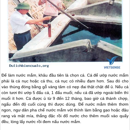
Để làm nước mắm, khâu đầu tiên là chọn cá. Cá để ướp nước mắm
phải là cá nục hoặc cá thu, cá nục có nhiều đạm hơn. Sau đó cho
vào thùng đóng bằng gỗ vàng tâm có nẹp đai thật chặt để ủ. Nếu cá
còn tươi thì ướp 5 đấu cá, 1 đấu muối, nếu cá đã ướp ngoài biển thì
muối ít hơn. Cá được ủ từ 9 đến 12 tháng, bao giờ cá thành chợp,
ngấu đến độ cuối cùng thì được dùng. Để nước mắm thêm thơm
ngon, ngư dân pha chế nước mắm với thính làm bằng gạo hoặc đậu
rang và mật mía, thắng đặc rồi đổ nước cho thêm muối vào quấy
đều, lóng lấy nước rồi đem nấu nước mắm.