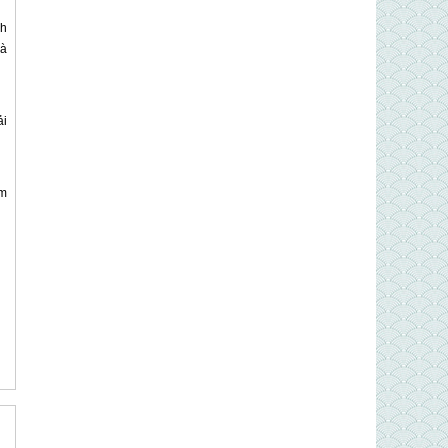
nh
và
ải
ệm