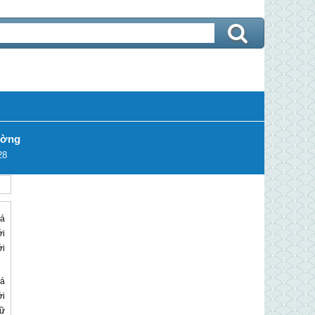
ường
28
iá
ới
ới
iá
ới
Lữ