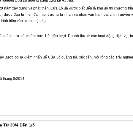
ải nghiệm
Cửa Lò
diễn ra sáng 12/3 tại Hà Nội.
20 năm xây dựng và phát triển,
Cửa Lò
đã được biết đến là khu đô thị chương trì
an được đầu tư hiện đại, môi trường tự nhân và nhân văn hài hòa, chính quyền 
trình biển văn minh, hiện đại.
ó khách lưu trú chiếm hơn 1,3 triệu lượt. Doanh thu từ các hoạt động dịch vụ, tr
đây được coi là điểm nhấn để
Cửa Lò
quảng bá, xúc tiến, mở rộng các Trải nghi
ối tháng 8/2014.
a Từ 30/4 Đến 1/5