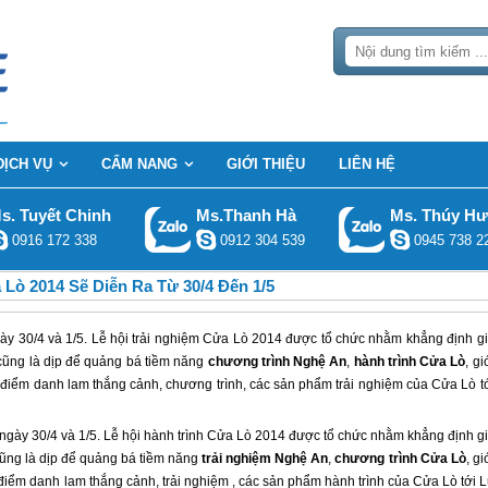
DỊCH VỤ
CẨM NANG
GIỚI THIỆU
LIÊN HỆ
s. Tuyết Chinh
Ms.Thanh Hà
Ms. Thúy H
0916 172 338
0912 304 539
0945 738 2
 Lò 2014 Sẽ Diễn Ra Từ 30/4 Đến 1/5
gày 30/4 và 1/5. Lễ hội trải nghiệm Cửa Lò 2014 được tổ chức nhằm khẳng định g
 cũng là dịp để quảng bá tiềm năng
chương trình Nghệ An
,
hành trình Cửa Lò
, gi
c điểm danh lam thắng cảnh, chương trình, các sản phẩm trải nghiệm của Cửa Lò t
ngày 30/4 và 1/5. Lễ hội hành trình
Cửa Lò
2014 được tổ chức nhằm khẳng định g
 cũng là dịp để quảng bá tiềm năng
trải nghiệm Nghệ An
,
chương trình
Cửa Lò
, gi
c điểm danh lam thắng cảnh, trải nghiệm , các sản phẩm hành trình của
Cửa Lò
tới 