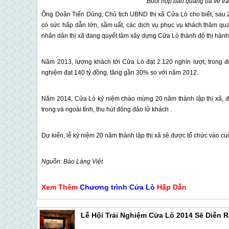
Buổi họp báo quảng bá về tr
Ông Doãn Tiến Dũng, Chủ tịch UBND thị xã
Cửa Lò
cho biết, sau 
có sức hấp dẫn lớn, sầm uất, các dịch vụ phục vụ khách thăm qu
nhân dân thị xã đang quyết tâm xây dựng
Cửa Lò
thành đô thị hành 
Năm 2013, lượng khách tới
Cửa Lò
đạt 2.120 nghìn lượt, trong đ
nghiệm đạt 140 tỷ đồng, tăng gần 30% so với năm 2012.
Năm 2014,
Cửa Lò
kỷ niệm chào mừng 20 năm thành lập thị xã, 
trong và ngoài tỉnh, thu hút đông đảo lữ khách .
Dự kiến, lễ kỷ niệm 20 năm thành lập thị xã sẽ được tổ chức vào cu
Nguồn: Báo Làng Việt
Xem Thêm
Chương trình
Cửa Lò
Hấp Dẫn
Lễ Hội Trải Nghiệm Cửa Lò 2014 Sẽ Diễn R