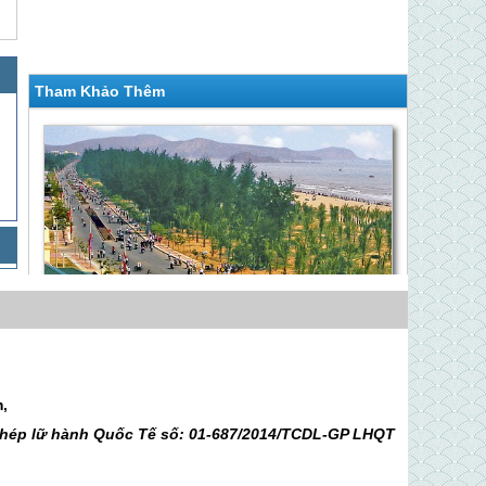
Tham Khảo Thêm
Thăm Quan, Tắm Biển Cửa Lò | 3 Ngày 2 Đêm
Khởi Hành Ngày
m,
Giá Liên hệ
 phép lữ hành Quốc Tế số: 01-687/2014/TCDL-GP LHQT
Hành Trình Cửa Lò 3 Ngày 2 Đêm: Hà
Nội - Biển Cửa Lò