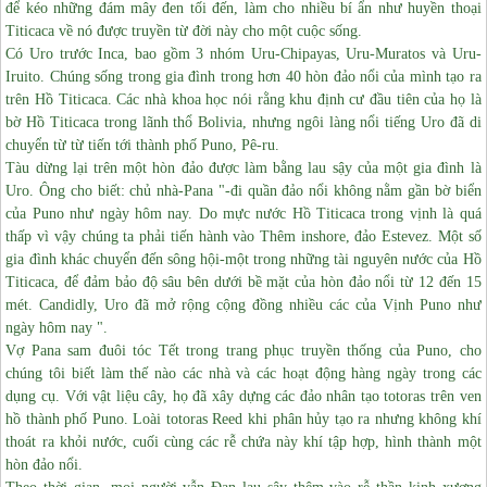
để kéo những đám mây đen tối đến, làm cho nhiều bí ẩn như huyền thoại
Titicaca về nó được truyền từ đời này cho một cuộc sống.
Có Uro trước Inca, bao gồm 3 nhóm Uru-Chipayas, Uru-Muratos và Uru-
Iruito. Chúng sống trong gia đình trong hơn 40 hòn đảo nổi của mình tạo ra
trên Hồ Titicaca. Các nhà khoa học nói rằng khu định cư đầu tiên của họ là
bờ Hồ Titicaca trong lãnh thổ Bolivia, nhưng ngôi làng nổi tiếng Uro đã di
chuyển từ từ tiến tới thành phố Puno, Pê-ru.
Tàu dừng lại trên một hòn đảo được làm bằng lau sậy của một gia đình là
Uro. Ông cho biết: chủ nhà-Pana "-đi quần đảo nổi không nằm gần bờ biển
của Puno như ngày hôm nay.
Do mực nước Hồ Titicaca trong vịnh là quá
thấp vì vậy chúng ta phải tiến hành vào Thêm inshore, đảo Estevez.
Một số
gia đình khác chuyển đến sông hội-một trong những tài nguyên nước của Hồ
Titicaca, để đảm bảo độ sâu bên dưới bề mặt của hòn đảo nổi từ 12 đến 15
mét. Candidly, Uro đã mở rộng cộng đồng nhiều các của Vịnh Puno như
ngày hôm nay ".
Vợ Pana sam đuôi tóc Tết trong trang phục truyền thống của Puno, cho
chúng tôi biết làm thế nào các nhà và các hoạt động hàng ngày trong các
dụng cụ. Với vật liệu cây, họ đã xây dựng các đảo nhân tạo totoras trên ven
hồ thành phố Puno. Loài totoras Reed khi phân hủy tạo ra nhưng không khí
thoát ra khỏi nước, cuối cùng các rễ chứa này khí tập hợp, hình thành một
hòn đảo nổi.