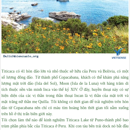
Titicaca có 41 hòn đảo lớn và nhỏ thuộc sở hữu của Peru và Bolivia, có một
số lượng đông đảo. Từ thành phố Copacabana, khách có thể khám phá năng
lượng mặt trời đảo (Isla del Sol), Moon (Isla de la Luna) với hàng trăm di
tích thuộc nền văn minh Inca vào thế kỷ XIV.
Ở đây, huyền thoại này có sự
hiện diện của các vị thần trong thần thoại Incan là vị thần của mặt trời và
mặt trăng nữ thần mẹ Quilla. Tôi không có thời gian để trải nghiệm trên hòn
đảo từ Copacabana nên chỉ có màu tím hoàng hôn thời gian tối nằm xuống
trên hồ ở thị trấn biên giới này.
Tôi chọn làm thế nào để kinh nghiệm Titicaca Lake từ Puno-thành phố bao
trùm phần phía bắc của Titicaca ở Peru. Khi con tàu bên trái dock nó bắt đầu