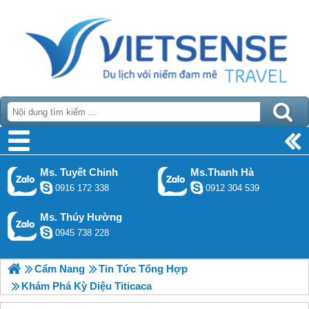
Ms. Tuyết Chinh
Ms.Thanh Hà
0916 172 338
0912 304 539
Ms. Thúy Hường
0945 738 228
Cẩm Nang
Tin Tức Tổng Hợp
Khám Phá Kỳ Diệu Titicaca