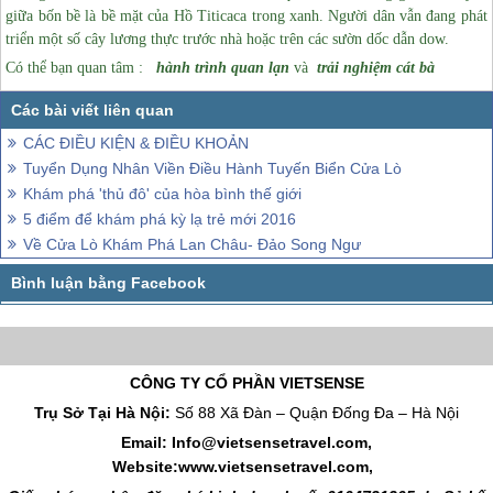
giữa bốn bề là bề mặt của Hồ Titicaca trong xanh. Người dân vẫn đang phát
triển một số cây lương thực trước nhà hoặc trên các sườn dốc dẫn dow.
Có thể bạn quan tâm :
hành trình quan lạn
và
trải nghiệm cát bà
CÁC ĐIỀU KIỆN & ĐIỀU KHOẢN
Tuyển Dụng Nhân Viền Điều Hành Tuyến Biển Cửa Lò
Khám phá 'thủ đô' của hòa bình thế giới
5 điểm để khám phá kỳ lạ trẻ mới 2016
Về Cửa Lò Khám Phá Lan Châu- Đảo Song Ngư
CÔNG TY CỔ PHẦN VIETSENSE
Trụ Sở Tại Hà Nội:
Số 88 Xã Đàn – Quận Đống Đa – Hà Nội
Email: Info@vietsensetravel.com,
Website:www.vietsensetravel.com,