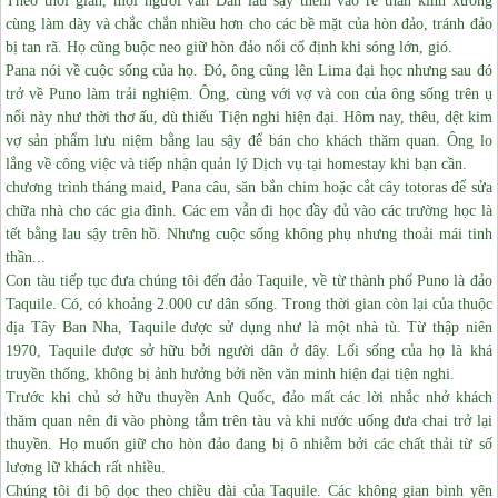
Theo thời gian, mọi người vẫn Đan lau sậy thêm vào rễ thần kinh xương
cùng làm dày và chắc chắn nhiều hơn cho các bề mặt của hòn đảo, tránh đảo
bị tan rã. Họ cũng buộc neo giữ hòn đảo nổi cố định khi sóng lớn, gió.
Pana nói về cuộc sống của họ. Đó, ông cũng lên Lima đại học nhưng sau đó
trở về Puno làm trải nghiệm.
Ông, cùng với vợ và con của ông sống trên ụ
nổi này như thời thơ ấu, dù thiếu Tiện nghi hiện đại.
Hôm nay, thêu, dệt kim
vợ sản phẩm lưu niệm bằng lau sậy để bán cho khách thăm quan. Ông lo
lắng về công việc và tiếp nhận quản lý Dịch vụ tại homestay khi bạn cần.
chương trình tháng maid, Pana câu, săn bắn chim hoặc cắt cây totoras để sửa
chữa nhà cho các gia đình. Các em vẫn đi học đầy đủ vào các trường học là
tết bằng lau sậy trên hồ. Nhưng cuộc sống không phụ nhưng thoải mái tinh
thần...
Con tàu tiếp tục đưa chúng tôi đến đảo Taquile, về từ thành phố Puno là đảo
Taquile. Có, có khoảng 2.000 cư dân sống.
Trong thời gian còn lại của thuộc
địa Tây Ban Nha, Taquile được sử dụng như là một nhà tù.
Từ thập niên
1970, Taquile được sở hữu bởi người dân ở đây. Lối sống của họ là khá
truyền thống, không bị ảnh hưởng bởi nền văn minh hiện đại tiện nghi.
Trước khi chủ sở hữu thuyền Anh Quốc, đảo mất các lời nhắc nhở khách
thăm quan nên đi vào phòng tắm trên tàu và khi nước uống đưa chai trở lại
thuyền. Họ muốn giữ cho hòn đảo đang bị ô nhiễm bởi các chất thải từ số
lượng lữ khách rất nhiều.
Chúng tôi đi bộ dọc theo chiều dài của Taquile. Các không gian bình yên