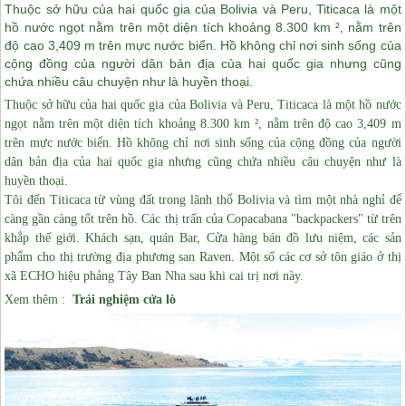
Thuộc sở hữu của hai quốc gia của Bolivia và Peru, Titicaca là một
hồ nước ngọt nằm trên một diện tích khoảng 8.300 km ², nằm trên
độ cao 3,409 m trên mực nước biển.
Hồ không chỉ nơi sinh sống của
cộng đồng của người dân bản địa của hai quốc gia nhưng cũng
chứa nhiều câu chuyện như là huyền thoại.
Thuộc sở hữu của hai quốc gia của Bolivia và Peru, Titicaca là một hồ nước
ngọt nằm trên một diện tích khoảng 8.300 km ², nằm trên độ cao 3,409 m
trên mực nước biển. Hồ không chỉ nơi sinh sống của cộng đồng của người
dân bản địa của hai quốc gia nhưng cũng chứa nhiều câu chuyện như là
huyền thoại.
Tôi đến Titicaca từ vùng đất trong lãnh thổ Bolivia và tìm một nhà nghỉ để
càng gần càng tốt trên hồ. Các thị trấn của Copacabana "backpackers" từ trên
khắp thế giới.
Khách sạn, quán Bar, Cửa hàng bán đồ lưu niệm, các sản
phẩm cho thị trường địa phương san Raven. Một số các cơ sở tôn giáo ở thị
xã ECHO hiệu phảng Tây Ban Nha sau khi cai trị nơi này.
Xem thêm :
Trải nghiệm
cửa lò