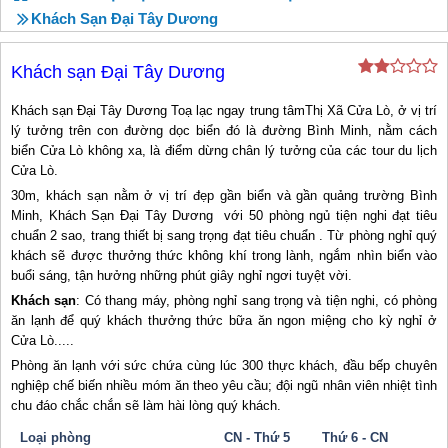
Khách Sạn Đại Tây Dương
Khách sạn Đại Tây Dương
Khách sạn Đại Tây Dương Toạ lạc ngay trung tâmThị Xã Cửa Lò, ở vị trí
lý tưởng trên con đường dọc biển đó là đường Bình Minh, nằm cách
biển Cửa Lò không xa, là điểm dừng chân lý tưởng của các tour du lịch
Cửa Lò.
30m, khách sạn nằm ở vị trí đẹp gần biển và gần quảng trường Bình
Minh, Khách Sạn Đại Tây Dương với 50 phòng ngủ tiện nghi đạt tiêu
chuẩn 2 sao, trang thiết bị sang trọng đạt tiêu chuẩn . Từ phòng nghỉ quý
khách sẽ được thưởng thức không khí trong lành, ngắm nhìn biển vào
buổi sáng, tận hưởng những phút giây nghỉ ngơi tuyệt vời.
Khách sạn
: Có thang máy, phòng nghỉ sang trọng và tiện nghi, có phòng
ăn lạnh để quý khách thưởng thức bữa ăn ngon miệng cho kỳ nghỉ ở
Cửa Lò.....
Phòng ăn lạnh với sức chứa cùng lúc 300 thực khách, đầu bếp chuyên
nghiệp chế biến nhiều móm ăn theo yêu cầu; đội ngũ nhân viên nhiệt tình
chu đáo chắc chắn sẽ làm hài lòng quý khách.
Loại phòng
CN - Thứ 5
Thứ 6 - CN