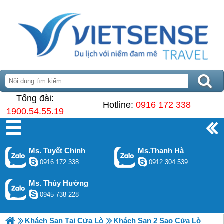
Tổng đài:
Hotline:
0916 172 338
1900.54.55.19
Ms. Tuyết Chinh
Ms.Thanh Hà
0916 172 338
0912 304 539
Ms. Thúy Hường
0945 738 228
Khách Sạn Tại Cửa Lò
Khách Sạn 2 Sao Cửa Lò