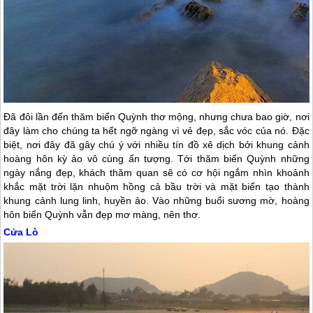
Đã đôi lần đến thăm biển Quỳnh thơ mộng, nhưng chưa bao giờ, nơi
đây làm cho chúng ta hết ngỡ ngàng vì vẻ đẹp, sắc vóc của nó. Đặc
biệt, nơi đây đã gây chú ý với nhiều tín đồ xê dịch bởi khung cảnh
hoàng hôn kỳ ảo vô cùng ấn tượng. Tới thăm biển Quỳnh những
ngày nắng đẹp, khách thăm quan sẽ có cơ hội ngắm nhìn khoảnh
khắc mặt trời lặn nhuộm hồng cả bầu trời và mặt biển tạo thành
khung cảnh lung linh, huyền ảo. Vào những buổi sương mờ, hoàng
hôn biển Quỳnh vẫn đẹp mơ màng, nên thơ.
Cửa Lò