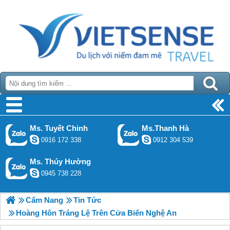
Ms. Tuyết Chinh
Ms.Thanh Hà
0916 172 338
0912 304 539
Ms. Thúy Hường
0945 738 228
Cẩm Nang
Tin Tức
Hoàng Hôn Tráng Lệ Trên Cửa Biển Nghệ An