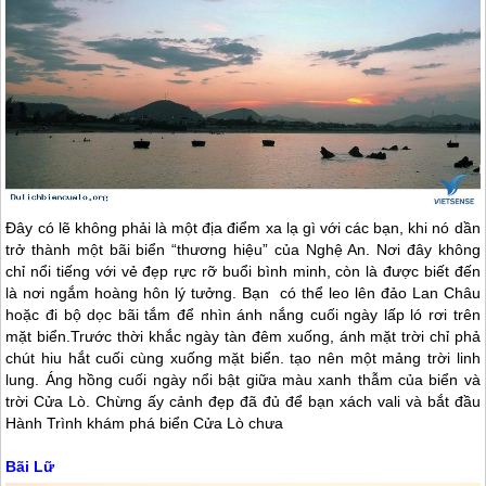
Đây có lẽ không phải là một địa điểm xa lạ gì với các bạn, khi nó dần
trở thành một bãi biển “thương hiệu” của Nghệ An. Nơi đây không
chỉ nổi tiếng với vẻ đẹp rực rỡ buổi bình minh, còn là được biết đến
là nơi ngắm hoàng hôn lý tưởng. Bạn có thể leo lên đảo Lan Châu
hoặc đi bộ dọc bãi tắm để nhìn ánh nắng cuối ngày lấp ló rơi trên
mặt biển.Trước thời khắc ngày tàn đêm xuống, ánh mặt trời chỉ phả
chút hiu hắt cuối cùng xuống mặt biển. tạo nên một mảng trời linh
lung. Áng hồng cuối ngày nổi bật giữa màu xanh thẫm của biển và
trời
Cửa Lò
. Chừng ấy cảnh đẹp đã đủ để bạn xách vali và bắt đầu
Hành Trình khám phá biển
Cửa Lò
chưa
Bãi Lữ